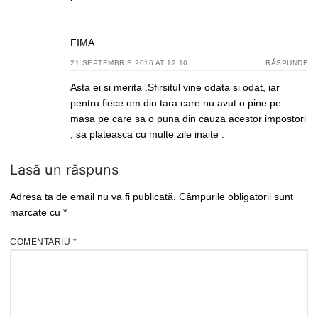
FIMA
21 SEPTEMBRIE 2016 AT 12:16
RĂSPUNDE
Asta ei si merita .Sfirsitul vine odata si odat, iar
pentru fiece om din tara care nu avut o pine pe
masa pe care sa o puna din cauza acestor impostori
, sa plateasca cu multe zile inaite .
Lasă un răspuns
Adresa ta de email nu va fi publicată.
Câmpurile obligatorii sunt
marcate cu
*
COMENTARIU
*