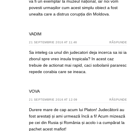
va fi un exemplar la muzeul național, iar noi vom
povesti urmașilor cum acest simplu obiect a fost
unealta care a distrus corupția din Moldova.
VADIM
21 SEPTEMBRIE 2016 AT 11:46
RĂSPUNDE
Sa inteleg ca unul din judecatori deja incerca sa isi ia
zborul spre vreo insula tropicala? In acest caz
trebuie de actionat mai rapid, caci sobolanii pararesc
repede corabia care se ineaca.
VOVA
21 SEPTEMBRIE 2016 AT 12:09
RĂSPUNDE
Durere mare de cap acum lui Platon! Judecătorii au
fost arestați și ami urmează încă a fi! Acum mizează
pe cei din Rusia și România și acolo i-a cumpărat la
pachet acest mafiot!