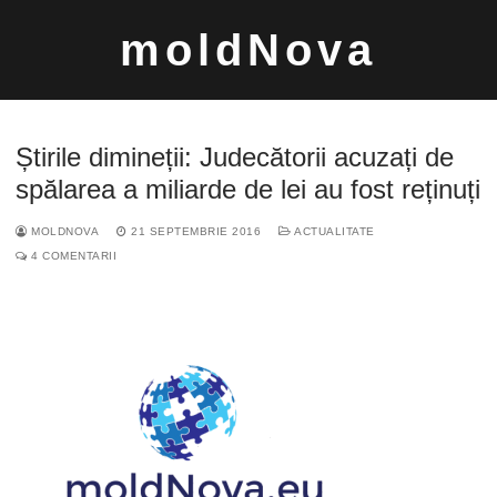
Sari
moldNova
la
conținut
Știrile dimineții: Judecătorii acuzați de
spălarea a miliarde de lei au fost reținuți
MOLDNOVA
21 SEPTEMBRIE 2016
ACTUALITATE
Caută
4 COMENTARII
după: