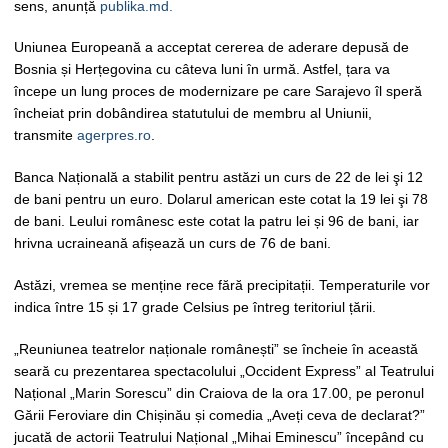
sens, anunță
publika.md.
Uniunea Europeană a acceptat cererea de aderare depusă de
Bosnia și Herțegovina cu câteva luni în urmă. Astfel, țara va
începe un lung proces de modernizare pe care Sarajevo îl speră
încheiat prin dobândirea statutului de membru al Uniunii,
transmite
agerpres.ro
.
Banca Națională a stabilit pentru astăzi un curs de 22 de lei şi 12
de bani pentru un euro. Dolarul american este cotat la 19 lei şi 78
de bani. Leului românesc este cotat la patru lei și 96 de bani, iar
hrivna ucraineană afișează un curs de 76 de bani.
Astăzi, vremea se menține rece fără precipitații. Temperaturile vor
indica între 15 și 17 grade Celsius pe întreg teritoriul țării.
„Reuniunea teatrelor naționale românești” se încheie în această
seară cu prezentarea spectacolului „Occident Express” al Teatrului
Național „Marin Sorescu” din Craiova de la ora 17.00, pe peronul
Gării Feroviare din Chișinău și comedia „Aveți ceva de declarat?”
jucată de actorii Teatrului Național „Mihai Eminescu” începând cu