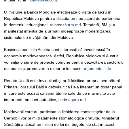
anulat, scrie
mold-street.com
.
O misiune a Băncii Mondiale efectuează o vizită de lucru în
Republica Moldova pentru a discuta un nou acord de parteneriat
în domeniul educaţional, relatează
trm.md
. Totodată, BM și-a
manifestat intenția de a urmări îndeaproape modernizarea
sistemului de învăţământ din Moldova.
Businessmenii din Austria sunt interesaţi să investească în
economia moldovenească. Astfel, Republica Moldova și Austria
vor iniția o serie de proiecte comune pentru dezvoltarea sectorului
economic și promovarea exporturilor, scrie
argumentul.info.
Renato Usatîi este învinuit că și-ar fi falsificat propria semnătură.
Primarul orașului Bălți a dezvăluit că i s-a intentat un dosar penal
în care este acuzat că semnăturile sale de pe mai multe acte
importante nu sunt autentice, scrie
agora.md.
Moldovenii care au participat la lichidarea consecințelor de la
Cernobîl vor primi tratamente stomatologice gratuite. Ministerul
Sănătății a alocat un milion de lei din bugetul de stat în acest