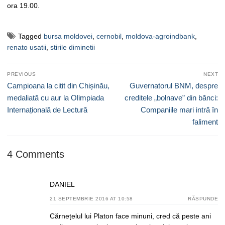
ora 19.00.
Tagged
bursa moldovei
,
cernobil
,
moldova-agroindbank
,
renato usatii
,
stirile diminetii
Navigare
PREVIOUS
NEXT
în
Previous
Next
Campioana la citit din Chișinău,
Guvernatorul BNM, despre
articole
post:
post:
medaliată cu aur la Olimpiada
creditele „bolnave” din bănci:
Internațională de Lectură
Companiile mari intră în
faliment
4 Comments
DANIEL
21 SEPTEMBRIE 2016 AT 10:58
RĂSPUNDE
Cărnețelul lui Platon face minuni, cred că peste ani