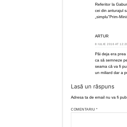
Referitor la Gabur
cei din anturajul 
„simplu”Prim-Min
ARTUR
8 IULIE 2016 AT 12:2
Păi deja era prea 
ca să semneze pent
seama că va fi pus
un miliard dar a p
Lasă un răspuns
Adresa ta de email nu va fi publ
COMENTARIU
*