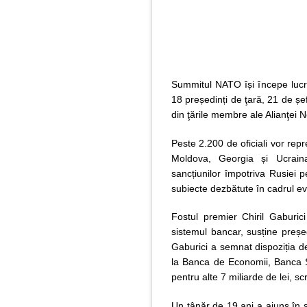
Summitul NATO își începe lucrăr
18 președinți de ţară, 21 de șef
din ţările membre ale Alianţei N
Peste 2.200 de oficiali vor repr
Moldova, Georgia și Ucraina.
sancțiunilor împotriva Rusiei pe
subiecte dezbătute în cadrul e
Fostul premier Chiril Gaburici
sistemul bancar, susține preșe
Gaburici a semnat dispoziția d
la Banca de Economii, Banca S
pentru alte 7 miliarde de lei, sc
Un tânăr de 19 ani a ajuns în 