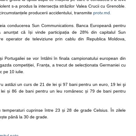
olent s-a produs la intersecția străzilor Valea Crucii cu Grenoble.
circumstanțele producerii accidentului, transmite
protv.md.
eia conducerea Sun Communications. Banca Europeană pentru
a anunțat că își vinde participația de 28% din capitalul Sun
e operator de televiziune prin cablu din Republica Moldova,
și Portugaliei se vor întâlni în finala campionatului european din
 gazda competiției, Franța, a trecut de selecționata Germaniei cu
c pe 10 iulie.
ru astăzi un curs de 21 de lei şi 97 bani pentru un euro, 19 lei şi
 lei și 86 de bani pentru un leu românesc și 79 de bani pentru
 temperaturi cuprinse între 23 și 28 de grade Celsius. În zilele
ește până la 30 de grade.
itul nato