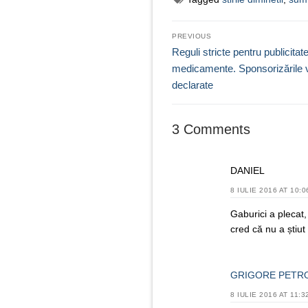
Navigare
PREVIOUS
în
Previous
Reguli stricte pentru publicitate
post:
medicamente. Sponsorizările v
articole
declarate
3 Comments
DANIEL
8 IULIE 2016 AT 10:0
Gaburici a plecat
cred că nu a știut 
GRIGORE PETR
8 IULIE 2016 AT 11:3