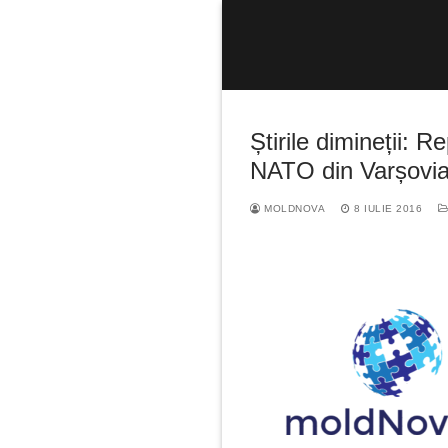
Sari
la
conținut
Știrile dimineții: 
NATO din Varșovi
MOLDNOVA
8 IULIE 2016
Caută
după: