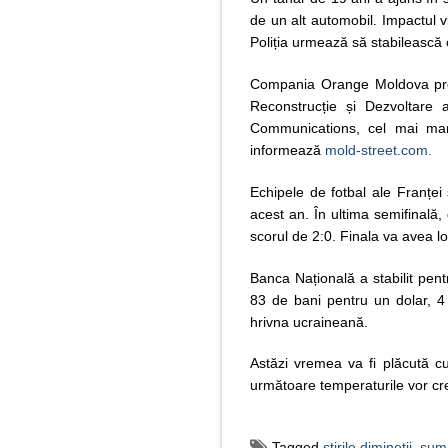
de un alt automobil. Impactul vi
Poliția urmează să stabilească 
Compania Orange Moldova pr
Reconstrucție și Dezvoltare 
Communications, cel mai mar
informează
mold-street.com.
Echipele de fotbal ale Franței 
acest an. În ultima semifinală,
scorul de 2:0. Finala va avea lo
Banca Națională a stabilit pent
83 de bani pentru un dolar, 4
hrivna ucraineană.
Astăzi vremea va fi plăcută cu
următoare temperaturile vor cr
Tagged
stirile diminetii
,
summ