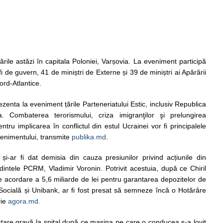
ile astăzi în capitala Poloniei, Varșovia. La eveniment participă
i de guvern, 41 de miniștri de Externe și 39 de miniștri ai Apărării
ord-Atlantice.
ezenta la eveniment țările Parteneriatului Estic, inclusiv Republica
 Combaterea terorismului, criza imigranţilor şi prelungirea
ntru implicarea în conflictul din estul Ucrainei vor fi principalele
venimentului, transmite
publika.md
.
 și-ar fi dat demisia din cauza presiunilor privind acțiunile din
dintele PCRM, Vladimir Voronin. Potrivit acestuia, după ce Chiril
e acordare a 5,6 miliarde de lei pentru garantarea depozitelor de
ocială și Unibank, ar fi fost presat să semneze încă o Hotărâre
rie
agora.md.
stare gravă la spital după ce mașina pe care o conducea s-a lovit