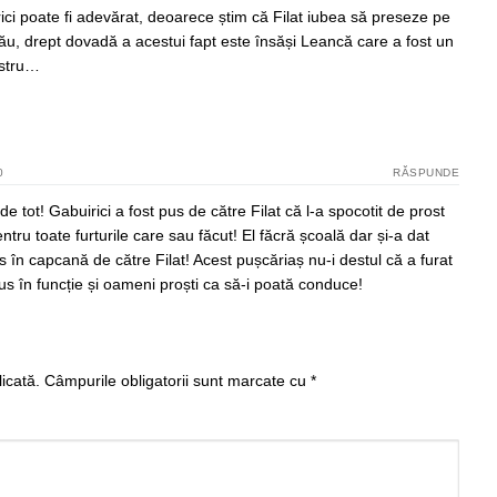
ici poate fi adevărat, deoarece știm că Filat iubea să preseze pe
său, drept dovadă a acestui fapt este însăși Leancă care a fost un
istru…
0
RĂSPUNDE
de tot! Gabuirici a fost pus de către Filat că l-a spocotit de prost
ru toate furturile care sau făcut! El făcră școală dar și-a dat
 în capcană de către Filat! Acest pușcăriaș nu-i destul că a furat
us în funcție și oameni proști ca să-i poată conduce!
icată.
Câmpurile obligatorii sunt marcate cu
*