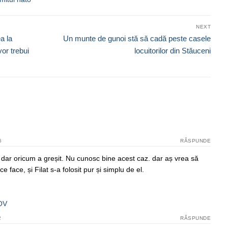
NEXT
Next
a la
Un munte de gunoi stă să cadă peste casele
post:
or trebui
locuitorilor din Stăuceni
6
RĂSPUNDE
, dar oricum a greșit. Nu cunosc bine acest caz. dar aș vrea să
ce face, și Filat s-a folosit pur și simplu de el.
OV
2
RĂSPUNDE