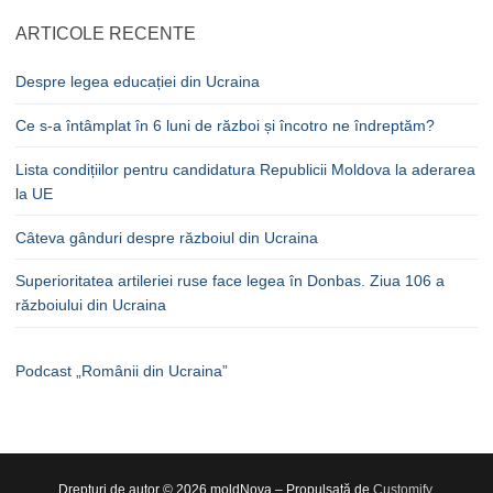
ARTICOLE RECENTE
Despre legea educației din Ucraina
Ce s-a întâmplat în 6 luni de război și încotro ne îndreptăm?
Lista condițiilor pentru candidatura Republicii Moldova la aderarea
la UE
Câteva gânduri despre războiul din Ucraina
Superioritatea artileriei ruse face legea în Donbas. Ziua 106 a
războiului din Ucraina
Podcast „Românii din Ucraina”
Drepturi de autor © 2026 moldNova – Propulsată de
Customify
.