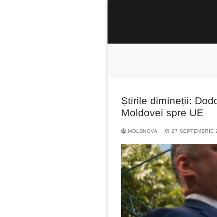
Sari
la
conținut
Știrile dimineții: D
Caută
Moldovei spre UE
după:
MOLDNOVA
27 SEPTEMBRIE 