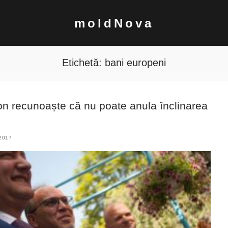
moldNova
Etichetă:
bani europeni
odon recunoaște că nu poate anula înclinarea
2017