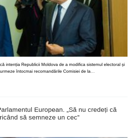
tică intenția Republicii Moldova de a modifica sistemul electoral și
ă urmeze întocmai recomandările Comisiei de la…
a Parlamentul European. „Să nu credeți că
 oricând să semneze un cec”