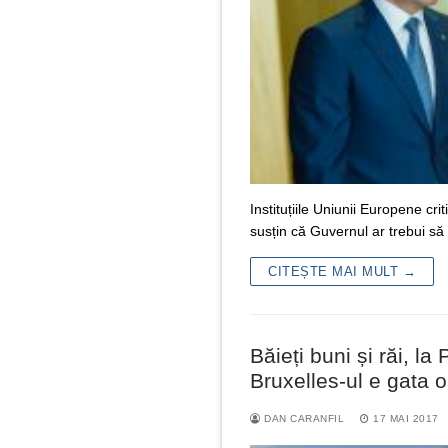
Instituțiile Uniunii Europene cri
susțin că Guvernul ar trebui s
CITEȘTE MAI MULT →
Băieți buni și răi, l
Bruxelles-ul e gata
DAN CARANFIL
17 MAI 2017