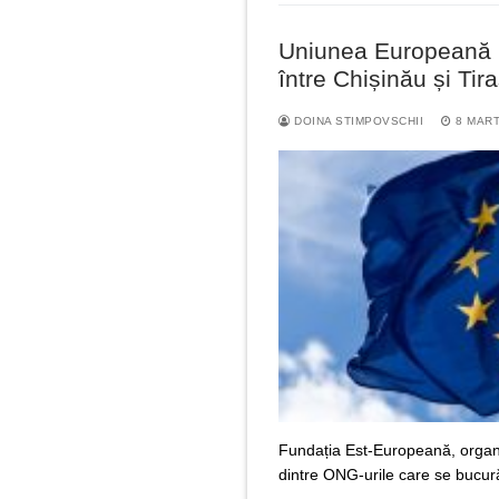
Uniunea Europeană p
între Chișinău și Tir
DOINA STIMPOVSCHII
8 MART
Fundația Est-Europeană, organi
dintre ONG-urile care se bucur