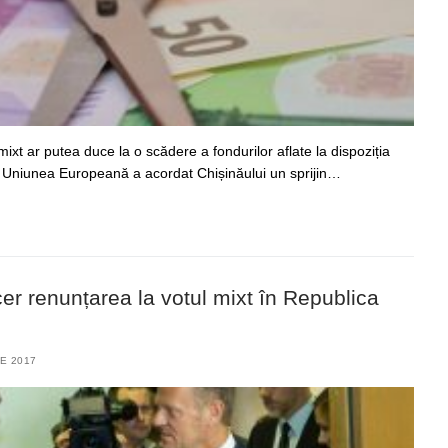
ixt ar putea duce la o scădere a fondurilor aflate la dispoziția
 Uniunea Europeană a acordat Chișinăului un sprijin…
 cer renunțarea la votul mixt în Republica
IE 2017