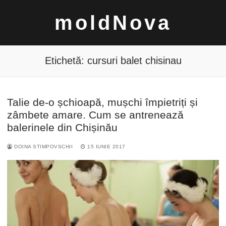
Sari
moldNova
la
conținut
Etichetă:
cursuri balet chisinau
Talie de-o șchioapă, mușchi împietriți și
Caută
zâmbete amare. Cum se antrenează
după:
balerinele din Chișinău
DOINA STIMPOVSCHII
15 IUNIE 2017