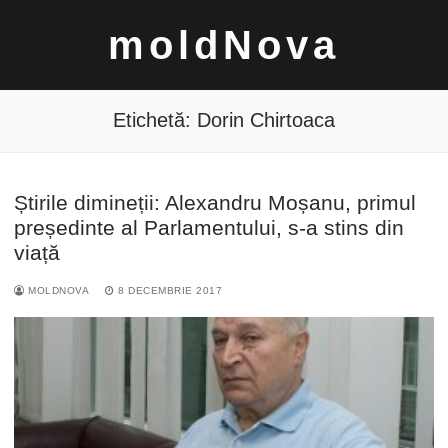
Sari
moldNova
la
conținut
Etichetă:
Dorin Chirtoaca
Știrile dimineții: Alexandru Moșanu, primul
Caută
președinte al Parlamentului, s-a stins din
după:
viață
MOLDNOVA
8 DECEMBRIE 2017