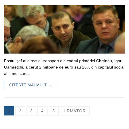
Fostul șef al direcției transport din cadrul primăriei Chișinău, Igor
Gamrețchi, a cerut 2 milioane de euro sau 26% din capitalul social
al firmei care…
CITEȘTE MAI MULT →
Navigare
1
2
3
4
5
URMĂTOR
în
articole