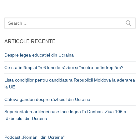
Caută
după:
ARTICOLE RECENTE
Despre legea educației din Ucraina
Ce s-a întâmplat în 6 luni de război și încotro ne îndreptăm?
Lista condițiilor pentru candidatura Republicii Moldova la aderarea
la UE
Câteva gânduri despre războiul din Ucraina
Superioritatea artileriei ruse face legea în Donbas. Ziua 106 a
războiului din Ucraina
Podcast „Românii din Ucraina”