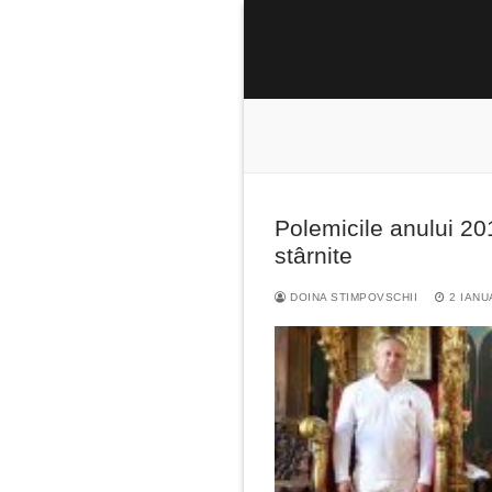
Sari
la
conținut
Polemicile anului 20
Caută
stârnite
după:
DOINA STIMPOVSCHII
2 IANU