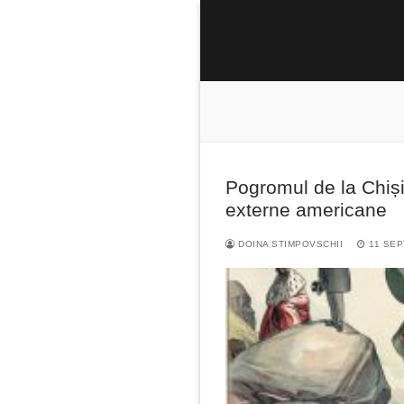
Sari
la
conținut
Pogromul de la Chișin
Caută
externe americane
după:
DOINA STIMPOVSCHII
11 SEP