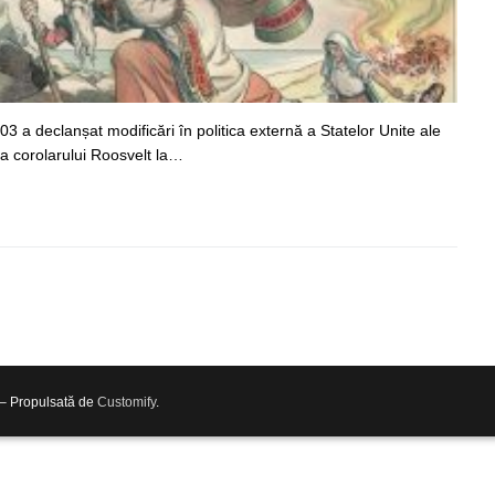
3 a declanșat modificări în politica externă a Statelor Unite ale
rea corolarului Roosvelt la…
 – Propulsată de
Customify
.