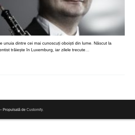
unuia dintre cei mai cunoscuți oboiști din lume. Născut la
entist trăiește în Luxemburg, iar zilele trecute…
 – Propulsată de
Customify
.