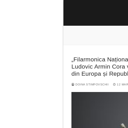
Sari
la
conținut
„Filarmonica Național
Caută
Ludovic Armin Cora vo
după:
din Europa și Repub
DOINA STIMPOVSCHII
12 MAR