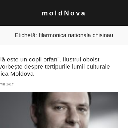
moldNova
Etichetă:
filarmonica nationala chisinau
ă este un copil orfan”. Ilustrul oboist
rbește despre tertipurile lumii culturale
lica Moldova
TIE 2017