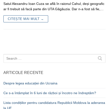
Satul Alexandru Ioan Cuza se află în raionul Cahul, deși geografic
ar fi trebuit să facă parte din UTA Găgăuzia. Dar n-a fost să fie,…
CITEȘTE MAI MULT →
Caută
după:
ARTICOLE RECENTE
Despre legea educației din Ucraina
Ce s-a întâmplat în 6 luni de război și încotro ne îndreptăm?
Lista condițiilor pentru candidatura Republicii Moldova la aderarea
la UE