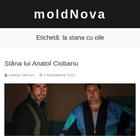
Sari
moldNova
la
conținut
Etichetă:
la stana cu oile
Stâna lui Anatol Ciobanu
Caută
SANDU TARLEV
5 NOIEMBRIE 2017
după: