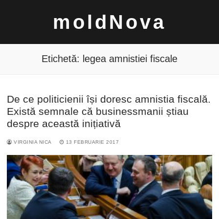
Sari
moldNova
la
conținut
Etichetă:
legea amnistiei fiscale
De ce politicienii își doresc amnistia fiscală.
Caută
Există semnale că businessmanii știau
după:
despre această inițiativă
VIRGINIA NICA
13 FEBRUARIE 2017