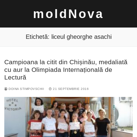
Sari
moldNova
la
conținut
Etichetă:
liceul gheorghe asachi
Campioana la citit din Chișinău, medaliată
Caută
cu aur la Olimpiada Internațională de
după:
Lectură
DOINA STIMPOVSCHII
21 SEPTEMBRIE 2016