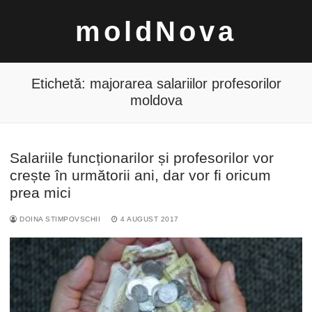
Sari
moldNova
la
conținut
Etichetă:
majorarea salariilor profesorilor
moldova
Caută
Salariile funcționarilor și profesorilor vor
după:
crește în următorii ani, dar vor fi oricum
prea mici
DOINA STIMPOVSCHII
4 AUGUST 2017