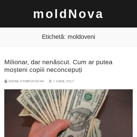
Sari
moldNova
la
conținut
Etichetă:
moldoveni
Milionar, dar nenăscut. Cum ar putea
Caută
moșteni copiii neconcepuți
după:
DOINA STIMPOVSCHII
7 IUNIE 2017