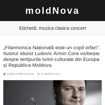
Sari
moldNova
la
conținut
Etichetă:
muzica clasica concert
„Filarmonica Națională este un copil orfan”.
Caută
Ilustrul oboist Ludovic Armin Cora vorbește
după:
despre tertipurile lumii culturale din Europa
și Republica Moldova
DOINA STIMPOVSCHII
12 MARTIE 2017