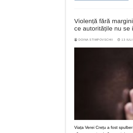
Violență fără margini
ce autoritățile nu se 
DOINA STIMPOVSCHII
13 IUL
Viața Verei Crețu a fost spulbera