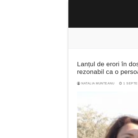
Sari
la
conținut
Lanțul de erori în do
Caută
rezonabil ca o persoa
după:
NATALIA MUNTEANU
1 SEPTE