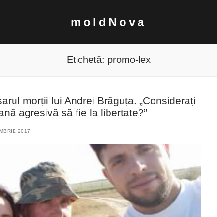
moldNova
Etichetă:
promo-lex
sarul morții lui Andrei Brăguța. „Considerați
nă agresivă să fie la libertate?”
MBRIE 2017