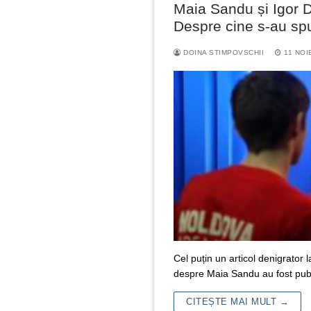
Maia Sandu și Igor D
Despre cine s-au sp
DOINA STIMPOVSCHII
11 NOI
Cel puțin un articol denigrator 
despre Maia Sandu au fost pub
CITEȘTE MAI MULT →