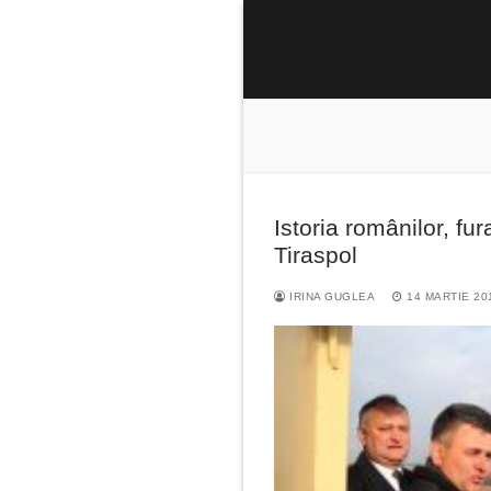
Sari
la
conținut
Istoria românilor, fu
Caută
Tiraspol
după:
IRINA GUGLEA
14 MARTIE 20