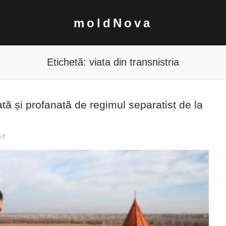
moldNova
Etichetă:
viata din transnistria
rată și profanată de regimul separatist de la
17