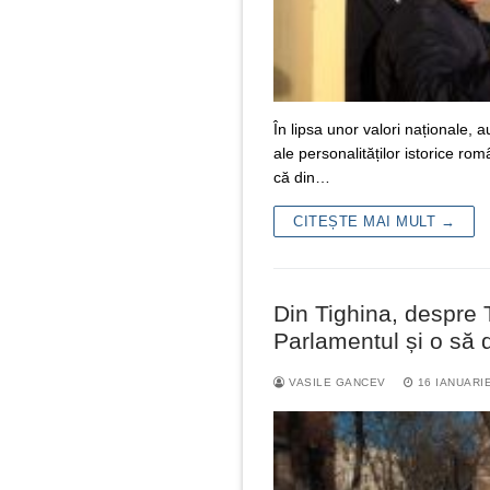
În lipsa unor valori naționale, a
ale personalităților istorice r
că din…
CITEȘTE MAI MULT →
Din Tighina, despre 
Parlamentul și o să 
VASILE GANCEV
16 IANUARI