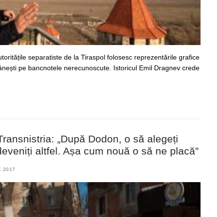
utoritățile separatiste de la Tiraspol folosesc reprezentările grafice
omânești pe bancnotele nerecunoscute. Istoricul Emil Dragnev crede
Transnistria: „După Dodon, o să alegeți
deveniți altfel. Așa cum nouă o să ne placă”
E 2017