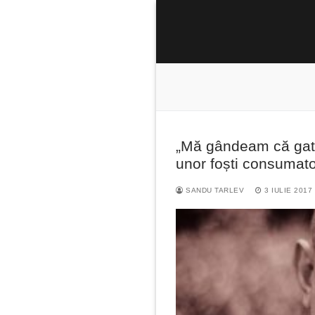
Sari
la
conținut
„Mă gândeam că gata –
Caută
unor foști consumator
după:
SANDU TARLEV
3 IULIE 2017