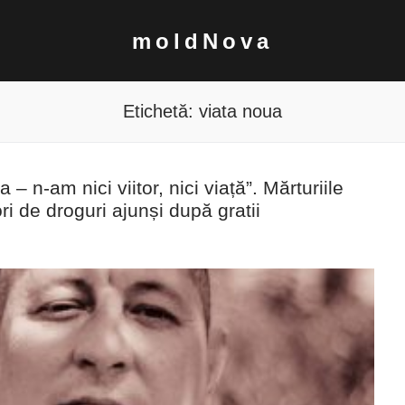
moldNova
Etichetă:
viata noua
 n-am nici viitor, nici viață”. Mărturiile
i de droguri ajunși după gratii