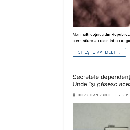
Mai mulți deținuți din Republica
comunitare au discutat cu angaja
CITEȘTE MAI MULT →
Secretele dependenți
Unde își găsesc ace
DOINA STIMPOVSCHII
7 SEPT