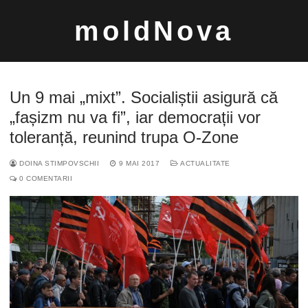
Sari
moldNova
la
conținut
Un 9 mai „mixt”. Socialiștii asigură că
„fașizm nu va fi”, iar democrații vor
toleranță, reunind trupa O-Zone
Caută
DOINA STIMPOVSCHII
9 MAI 2017
ACTUALITATE
după:
0 COMENTARII