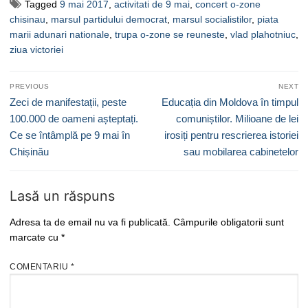
Tagged
9 mai 2017
,
activitati de 9 mai
,
concert o-zone
chisinau
,
marsul partidului democrat
,
marsul socialistilor
,
piata
marii adunari nationale
,
trupa o-zone se reuneste
,
vlad plahotniuc
,
ziua victoriei
Navigare
PREVIOUS
NEXT
în
Previous
Next
Zeci de manifestații, peste
Educația din Moldova în timpul
articole
post:
post:
100.000 de oameni așteptați.
comuniștilor. Milioane de lei
Ce se întâmplă pe 9 mai în
irosiți pentru rescrierea istoriei
Chișinău
sau mobilarea cabinetelor
Lasă un răspuns
Adresa ta de email nu va fi publicată.
Câmpurile obligatorii sunt
marcate cu
*
COMENTARIU
*