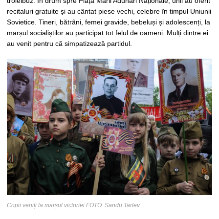
troleibuz. În drum spre Piața Marii Adunări Naționale, unii au oferit
recitaluri gratuite și au cântat piese vechi, celebre în timpul Uniunii
Sovietice. Tineri, bătrâni, femei gravide, bebeluși și adolescenți, la
marșul socialiștilor au participat tot felul de oameni. Mulți dintre ei
au venit pentru că simpatizează partidul.
Copii veniți la marșul victoriei FOTO: Sandu Tarlev