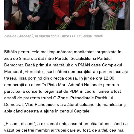
Zinaida Greceanîi, la marșul socialiștilor FOTO: Sandu Tarlev
Bătălia pentru cele mai impunătoare manifestații organizate în
ziua de 9 mai s-a dat între Partidul Socialiștilor și Partidul
Democrat. Dacă primul a mărșăluit din PMAN către Complexul
Memorial „Eternitate”, susținătorii democraților au parcurs același
traseu, însă pornind din direcția opusă. În jur de ora 12.00
democrații au ajuns în Piața Marii Adunări Naționale pentru a
participa la concertul organizat de PDM în cadrul lumea a fost
atrasă de prezența trupei O-Zone. Președintele Partidului
Democrat, Vlad Plahotniuc, s-a alăturat coloanei de manifestanți
abia când aceasta a ajuns în centrul Capitalei.
„Ei sunt, ei sunt”, a exclamat entuziasmat un băiat atunci când i-a
văzut pe cei trei membri ai trupei care au fost, de altfel, cea mai