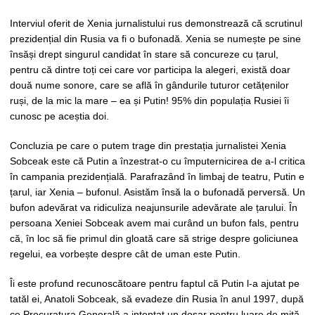
Interviul oferit de Xenia jurnalistului rus demonstrează că scrutinul
prezidențial din Rusia va fi o bufonadă. Xenia se numește pe sine
însăși drept singurul candidat în stare să concureze cu țarul,
pentru că dintre toți cei care vor participa la alegeri, există doar
două nume sonore, care se află în gândurile tuturor cetățenilor
ruși, de la mic la mare – ea și Putin! 95% din populația Rusiei îi
cunosc pe aceștia doi.
Concluzia pe care o putem trage din prestația jurnalistei Xenia
Sobceak este că Putin a înzestrat-o cu împuternicirea de a-l critica
în campania prezidențială. Parafrazând în limbaj de teatru, Putin e
țarul, iar Xenia – bufonul. Asistăm însă la o bufonadă perversă. Un
bufon adevărat va ridiculiza neajunsurile adevărate ale țarului. În
persoana Xeniei Sobceak avem mai curând un bufon fals, pentru
că, în loc să fie primul din gloată care să strige despre goliciunea
regelui, ea vorbește despre cât de uman este Putin.
Îi este profund recunoscătoare pentru faptul că Putin l-a ajutat pe
tatăl ei, Anatoli Sobceak, să evadeze din Rusia în anul 1997, după
ce Procuratura Generală a intentat un dosar pentru luare de mită.