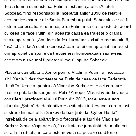
Toată lumea cunoaște că Putin a fost angajatul lui Anatoli
Sobceak, fiind responsabil la începutul anilor 1990 de relațiile
economice externe ale Sankt-Petersburg-ului. Sobceak zice că îi
este recunoscătoare omenește lui Putin, însă ea nu este de acord
cu ceea ce face Putin, din această cauză ea trăiește o dramă
shakespereană. „Am decis în felul următor: există o recunoștință,
însă, chiar dacă sunt recunoscătoare unui om apropiat, iar acest
om apropiat va spune că trebuie arși homosexualii sau evreii,
acest om nu va mai fi prietenul meu”, spune Sobceak.
Pledoria camuflată a Xeniei pentru Vladimir Putin nu încetează
aici. Xenia îl dezvinovățește pe Putin de ceea ce face Federația
Rusă în Ucraina, pentru că Vladislav Surkov este cel care are
mâinile pătate de sânge, nu Putin! Apropo, Vladislav Surkov este
consilierul prezidențial al lui Putin din 2013, tot el este autorul
planului „Șatun” de destabilizare a situației în Ucraina, care a fost
sustras din mail-ul lui Surkov de băieții de la „Cyber Hunta”.
Întrebată de ce a apărut într-o fotografie alături de Vladislav
Surkov, Xenia răspunde că, în calitate de jurnalistă, de multe ori
se află în situația în care este nevoită să pozeze cu diferite