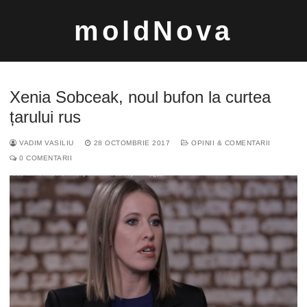
Sari
moldNova
la
conținut
Xenia Sobceak, noul bufon la curtea
țarului rus
VADIM VASILIU
28 OCTOMBRIE 2017
OPINII & COMENTARII
Caută
0 COMENTARII
după: