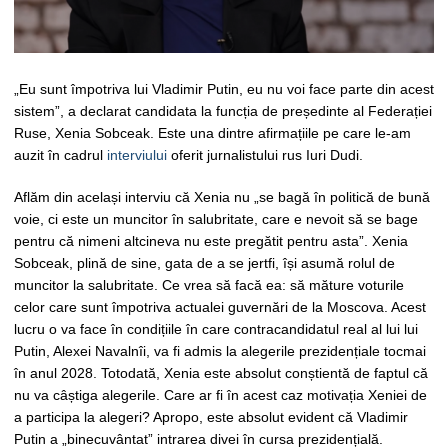
„Eu sunt împotriva lui Vladimir Putin, eu nu voi face parte din acest
sistem”, a declarat candidata la funcția de președinte al Federației
Ruse, Xenia Sobceak. Este una dintre afirmațiile pe care le-am
auzit în cadrul
interviului
oferit jurnalistului rus Iuri Dudi.
Aflăm din același interviu că Xenia nu „se bagă în politică de bună
voie, ci este un muncitor în salubritate, care e nevoit să se bage
pentru că nimeni altcineva nu este pregătit pentru asta”. Xenia
Sobceak, plină de sine, gata de a se jertfi, își asumă rolul de
muncitor la salubritate. Ce vrea să facă ea: să măture voturile
celor care sunt împotriva actualei guvernări de la Moscova. Acest
lucru o va face în condițiile în care contracandidatul real al lui lui
Putin, Alexei Navalnîi, va fi admis la alegerile prezidențiale tocmai
în anul 2028. Totodată, Xenia este absolut conștientă de faptul că
nu va câștiga alegerile. Care ar fi în acest caz motivația Xeniei de
a participa la alegeri? Apropo, este absolut evident că Vladimir
Putin a „binecuvântat” intrarea divei în cursa prezidențială.