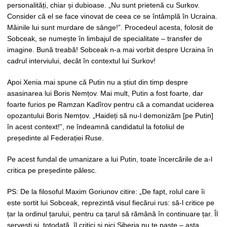
personalități, chiar și dubioase. „Nu sunt prietenă cu Surkov.
Consider că el se face vinovat de ceea ce se întâmplă în Ucraina.
Mâinile lui sunt murdare de sânge!”. Procedeul acesta, folosit de
Sobceak, se numește în limbajul de specialitate – transfer de
imagine. Bună treabă! Sobceak n-a mai vorbit despre Ucraina în
cadrul interviului, decât în contextul lui Surkov!
Apoi Xenia mai spune că Putin nu a știut din timp despre
asasinarea lui Boris Nemțov. Mai mult, Putin a fost foarte, dar
foarte furios pe Ramzan Kadîrov pentru că a comandat uciderea
opozantului Boris Nemțov. „Haideți să nu-l demonizăm [pe Putin]
în acest context!”, ne îndeamnă candidatul la fotoliul de
președinte al Federației Ruse.
Pe acest fundal de umanizare a lui Putin, toate încercările de a-l
critica pe președinte pălesc.
PS: De la filosoful Maxim Goriunov citire: „De fapt, rolul care îi
este sortit lui Sobceak, reprezintă visul fiecărui rus: să-l critice pe
țar la ordinul țarului, pentru ca țarul să rămână în continuare țar. Îl
servești și, totodată, îl critici și nici Siberia nu te paște – asta