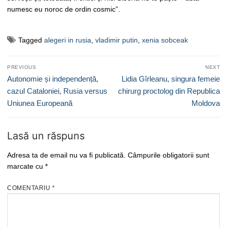
numesc eu noroc de ordin cosmic”.
Tagged
alegeri in rusia
,
vladimir putin
,
xenia sobceak
Navigare
PREVIOUS
NEXT
în
Previous
Next
Autonomie și independență,
Lidia Gîrleanu, singura femeie
articole
post:
post:
cazul Cataloniei, Rusia versus
chirurg proctolog din Republica
Uniunea Europeană
Moldova
Lasă un răspuns
Adresa ta de email nu va fi publicată.
Câmpurile obligatorii sunt
marcate cu
*
COMENTARIU
*