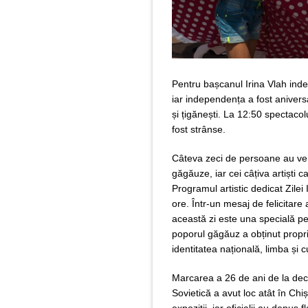
Pentru bașcanul Irina Vlah ind
iar independența a fost aniver
și țigănești. La 12:50 spectaco
fost strânse.
Câteva zeci de persoane au ven
găgăuze, iar cei câțiva artiști
Programul artistic dedicat Zile
ore. Într-un mesaj de felicitare
această zi este una specială p
poporul găgăuz a obținut propria 
identitatea națională, limba și c
Marcarea a 26 de ani de la dec
Sovietică a avut loc atât în Chiș
expoziții, iar oficialii au depus