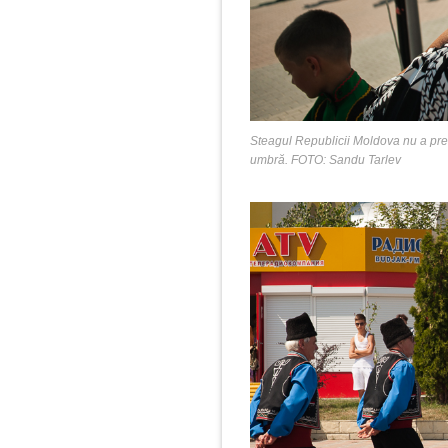
Steagul Republicii Moldova nu a prea
umbră. FOTO: Sandu Tarlev