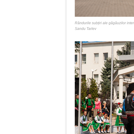
Rândurile subțiri ale găgăuzilor in
Sandu Tarlev