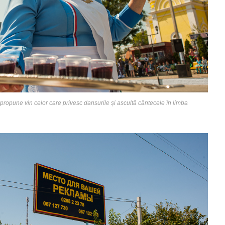
ropune vin celor care privesc dansurile și ascultă cântecele în limba