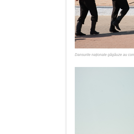
Dansurile naționale găgăuze au const