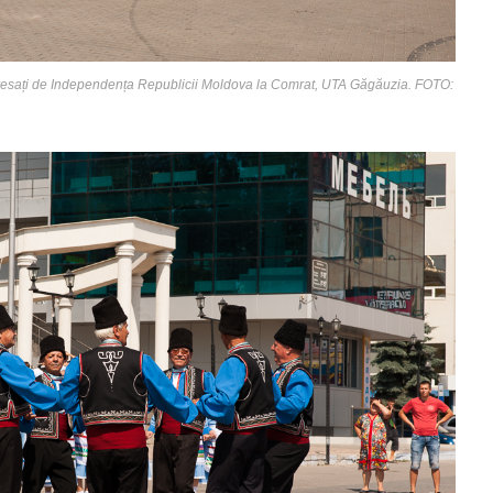
teresați de Independența Republicii Moldova la Comrat, UTA Găgăuzia. FOTO: