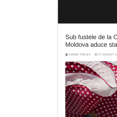
Sari
la
conținut
Sub fustele de la 
Moldova aduce stat
SANDU TARLEV
27 AUGUST 2
Caută
după: