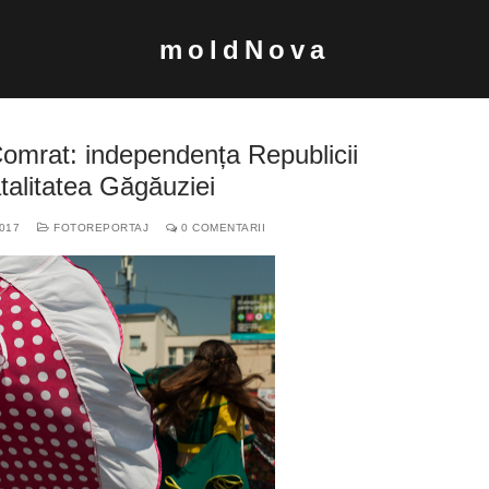
moldNova
Comrat: independența Republicii
alitatea Găgăuziei
017
FOTOREPORTAJ
0 COMENTARII