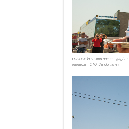
O femeie în costum național găgăuz p
găgăuză. FOTO: Sandu Tarlev