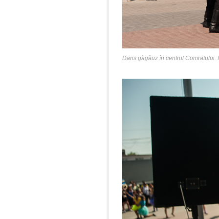
Dans găgăuz în centrul Comratului.