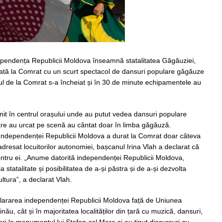
ependența Republicii Moldova înseamnă statalitatea Găgăuziei,
sată la Comrat cu un scurt spectacol de dansuri populare găgăuze
lul de la Comrat s-a încheiat și în 30 de minute echipamentele au
it în centrul orașului unde au putut vedea dansuri populare
 care au urcat pe scenă au cântat doar în limba găgăuză.
i Independenței Republicii Moldova a durat la Comrat doar câteva
 adresat locuitorilor autonomiei, bașcanul Irina Vlah a declarat că
entru ei. „Anume datorită independenței Republicii Moldova,
statalitate și posibilitatea de a-și păstra și de a-și dezvolta
ultura”, a declarat Vlah.
lararea independenței Republicii Moldova față de Uniunea
inău, cât și în majoritatea localităților din țară cu muzică, dansuri,
 flori la monumentul lui Ștefan cel Mare și au ținut discursuri cu