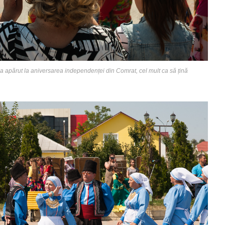
 apărut la aniversarea independenței din Comrat, cel mult ca să țină