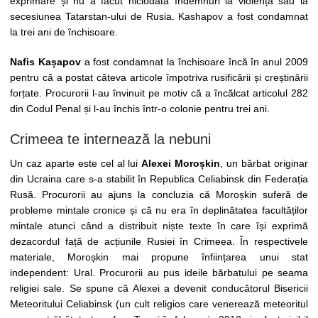
exprimare și nu a făcut niciodată îndemnuri la violență sau la
secesiunea Tatarstan-ului de Rusia. Kashapov a fost condamnat
la trei ani de închisoare.
Nafis Kașapov
a fost condamnat la închisoare încă în anul 2009
pentru că a postat câteva articole împotriva rusificării și creștinării
forțate. Procurorii l-au învinuit pe motiv că a încălcat articolul 282
din Codul Penal și l-au închis într-o colonie pentru trei ani.
Crimeea te internează la nebuni
Un caz aparte este cel al lui
Alexei Moroșkin
, un bărbat originar
din Ucraina care s-a stabilit în Republica Celiabinsk din Federația
Rusă. Procurorii au ajuns la concluzia că Moroșkin suferă de
probleme mintale cronice și că nu era în deplinătatea facultăților
mintale atunci când a distribuit niște texte în care își exprimă
dezacordul față de acțiunile Rusiei în Crimeea. În respectivele
materiale, Moroșkin mai propune înființarea unui stat
independent: Ural. Procurorii au pus ideile bărbatului pe seama
religiei sale. Se spune că Alexei a devenit conducătorul Bisericii
Meteoritului Celiabinsk (un cult religios care venerează meteoritul