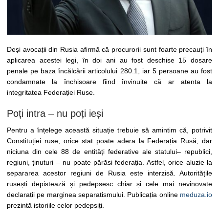
Deși avocații din Rusia afirmă că procurorii sunt foarte precauți în
aplicarea acestei legi, în doi ani au fost deschise 15 dosare
penale pe baza încălcării articolului 280.1, iar 5 persoane au fost
condamnate la închisoare fiind învinuite că ar atenta la
integritatea Federației Ruse.
Poți intra – nu poți ieși
Pentru a înțelege această situație trebuie să amintim că, potrivit
Constituției ruse, orice stat poate adera la Federația Rusă, dar
niciuna din cele 88 de entități federative ale statului– republici,
regiuni, ținuturi – nu poate părăsi federația. Astfel, orice aluzie la
separarea acestor regiuni de Rusia este interzisă. Autoritățile
rusești depistează și pedepsesc chiar și cele mai nevinovate
declarații pe marginea separatismului. Publicația online
meduza.io
prezintă istoriile celor pedepsiți.