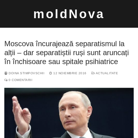
Sari
moldNova
la
conținut
Moscova încurajează separatismul la
alții – dar separatiștii ruși sunt aruncați
în închisoare sau spitale psihiatrice
Caută
DOINA STIMPOVSCHII
12 NOIEMBRIE 2016
ACTUALITATE
după:
0 COMENTARII