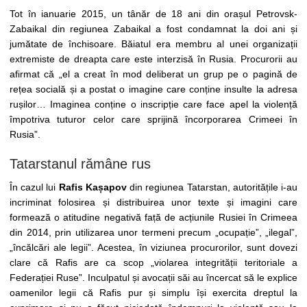
Tot în ianuarie 2015, un tânăr de 18 ani din orașul Petrovsk-
Zabaikal din regiunea Zabaikal a fost condamnat la doi ani și
jumătate de închisoare. Băiatul era membru al unei organizații
extremiste de dreapta care este interzisă în Rusia. Procurorii au
afirmat că „el a creat în mod deliberat un grup pe o pagină de
rețea socială și a postat o imagine care conține insulte la adresa
rușilor… Imaginea conține o inscripție care face apel la violență
împotriva tuturor celor care sprijină încorporarea Crimeei în
Rusia”.
Tatarstanul rămâne rus
În cazul lui
Rafis Kașapov
din regiunea Tatarstan, autoritățile i-au
incriminat folosirea și distribuirea unor texte și imagini care
formează o atitudine negativă față de acțiunile Rusiei în Crimeea
din 2014, prin utilizarea unor termeni precum „ocupație”, „ilegal”,
„încălcări ale legii”. Acestea, în viziunea procurorilor, sunt dovezi
clare că Rafis are ca scop „violarea integrității teritoriale a
Federației Ruse”. Inculpatul și avocații săi au încercat să le explice
oamenilor legii că Rafis pur și simplu își exercita dreptul la