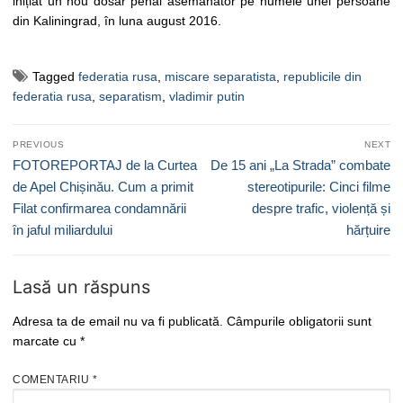
inițiat un nou dosar penal asemănător pe numele unei persoane
din Kaliningrad, în luna august 2016.
Tagged
federatia rusa
,
miscare separatista
,
republicile din
federatia rusa
,
separatism
,
vladimir putin
Navigare
PREVIOUS
NEXT
în
Previous
Next
FOTOREPORTAJ de la Curtea
De 15 ani „La Strada” combate
articole
post:
post:
de Apel Chișinău. Cum a primit
stereotipurile: Cinci filme
Filat confirmarea condamnării
despre trafic, violență și
în jaful miliardului
hărțuire
Lasă un răspuns
Adresa ta de email nu va fi publicată.
Câmpurile obligatorii sunt
marcate cu
*
COMENTARIU
*