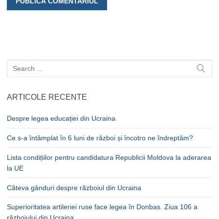
Caută
după:
ARTICOLE RECENTE
Despre legea educației din Ucraina
Ce s-a întâmplat în 6 luni de război și încotro ne îndreptăm?
Lista condițiilor pentru candidatura Republicii Moldova la aderarea
la UE
Câteva gânduri despre războiul din Ucraina
Superioritatea artileriei ruse face legea în Donbas. Ziua 106 a
războiului din Ucraina