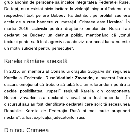
grup anonim de persoane să încalce integritatea Federației Ruse.
De fapt, nu a existat nicio incitare la violență, singurul îndemn din
respectivul text pe are Bubeev l-a distribuit pe profilul său era
acela de a crea bannere cu mesajul „Crimeea este Ucraina”. În
martie 2016, activiștii pentru drepturile omului din Rusia l-au
declarat pe Budeev un deținut politic, menționând că „tonul
textului poate sa fi fost agresiv sau abuziv, dar acest lucru nu este
un motiv suficient pentru persecuție”.
Karelia rămâne anexată
În 2015, un membru al Consiliului orașului Suoyarvi din regiunea
Karelia a Federației Ruse,
Vladimir Zavarkin
, a sugerat într-un
discurs emoțional că trebuie să aibă loc un referendum pentru a
decide posibilitatea „ruperii” regiunii Karelia din componența
Rusiei. Zavarkin s-a declarat vinovat și a fost amendat. „În
discursul său au fost identificate declarații care solicită secesiunea
Republicii Karelia de Federația Rusă și mai multe propuneri
neclare”, a fost explicația judecătorilor ruși.
Din nou Crimeea