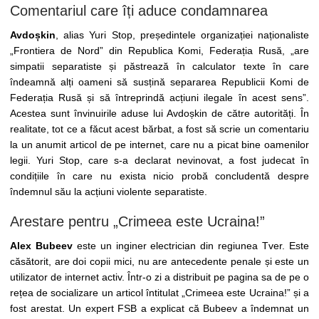
Comentariul care îți aduce condamnarea
Avdoșkin
, alias Yuri Stop, președintele organizației naționaliste
„Frontiera de Nord” din Republica Komi, Federația Rusă, „are
simpatii separatiste și păstrează în calculator texte în care
îndeamnă alți oameni să susțină separarea Republicii Komi de
Federația Rusă și să întreprindă acțiuni ilegale în acest sens”.
Acestea sunt învinuirile aduse lui Avdoșkin de către autorități. În
realitate, tot ce a făcut acest bărbat, a fost să scrie un comentariu
la un anumit articol de pe internet, care nu a picat bine oamenilor
legii. Yuri Stop, care s-a declarat nevinovat, a fost judecat în
condițiile în care nu exista nicio probă concludentă despre
îndemnul său la acțiuni violente separatiste.
Arestare pentru „Crimeea este Ucraina!”
Alex Bubeev
este un inginer electrician din regiunea Tver. Este
căsătorit, are doi copii mici, nu are antecedente penale și este un
utilizator de internet activ. Într-o zi a distribuit pe pagina sa de pe o
rețea de socializare un articol întitulat „Crimeea este Ucraina!” și a
fost arestat. Un expert FSB a explicat că Bubeev a îndemnat un