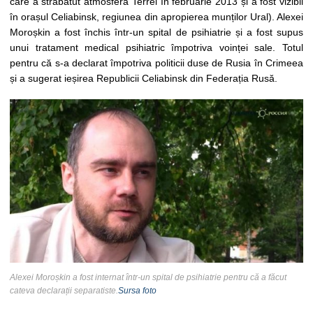
care a străbătut atmosfera Terrei în februarie 2013 și a fost vizibil
în orașul Celiabinsk, regiunea din apropierea munților Ural). Alexei
Moroșkin a fost închis într-un spital de psihiatrie și a fost supus
unui tratament medical psihiatric împotriva voinței sale. Totul
pentru că s-a declarat împotriva politicii duse de Rusia în Crimeea
și a sugerat ieșirea Republicii Celiabinsk din Federația Rusă.
Alexei Moroșkin a fost internat într-un spital de psihiatrie pentru că a făcut
cateva declarații separatiste.
Sursa foto