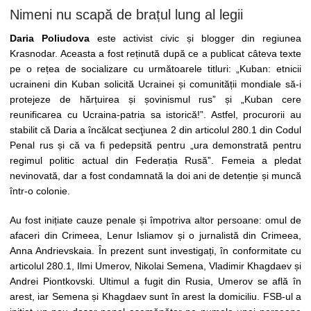
Nimeni nu scapă de brațul lung al legii
Daria Poliudova
este activist civic și blogger din regiunea
Krasnodar. Aceasta a fost reținută după ce a publicat câteva texte
pe o rețea de socializare cu următoarele titluri: „Kuban: etnicii
ucraineni din Kuban solicită Ucrainei și comunității mondiale să-i
protejeze de hărțuirea și șovinismul rus” și „Kuban cere
reunificarea cu Ucraina-patria sa istorică!”. Astfel, procurorii au
stabilit că Daria a încălcat secţiunea 2 din articolul 280.1 din Codul
Penal rus și că va fi pedepsită pentru „ura demonstrată pentru
regimul politic actual din Federația Rusă”. Femeia a pledat
nevinovată, dar a fost condamnată la doi ani de detenție și muncă
într-o colonie.
Au fost inițiate cauze penale și împotriva altor persoane: omul de
afaceri din Crimeea, Lenur Isliamov și o jurnalistă din Crimeea,
Anna Andrievskaia. În prezent sunt investigați, în conformitate cu
articolul 280.1, Ilmi Umerov, Nikolai Semena, Vladimir Khagdaev și
Andrei Piontkovski. Ultimul a fugit din Rusia, Umerov se află în
arest, iar Semena și Khagdaev sunt în arest la domiciliu. FSB-ul a