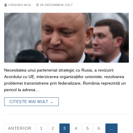
VIRGINIA NICA
29 DECEMBRIE 2017
Necesitatea unui parteneriat strategic cu Rusia, a revizuirii
Acordului cu UE, interzicerea organizațiilor unioniste, rezolvarea
problemei transnistrene prin federalizare, România reprezintă un
pericol la adresa…
CITEȘTE MAI MULT →
Navigare
ANTERIOR
1
2
3
4
5
6
…