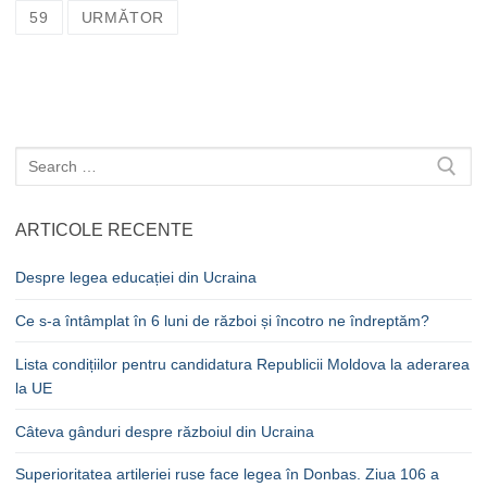
în
59
URMĂTOR
articole
Caută
după:
ARTICOLE RECENTE
Despre legea educației din Ucraina
Ce s-a întâmplat în 6 luni de război și încotro ne îndreptăm?
Lista condițiilor pentru candidatura Republicii Moldova la aderarea
la UE
Câteva gânduri despre războiul din Ucraina
Superioritatea artileriei ruse face legea în Donbas. Ziua 106 a