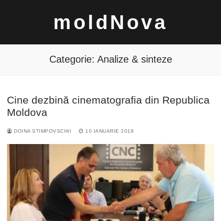
Sari
moldNova
la
conținut
Categorie:
Analize & sinteze
Cine dezbină cinematografia din Republica
Caută
Moldova
după:
DOINA STIMPOVSCHII
10 IANUARIE 2018