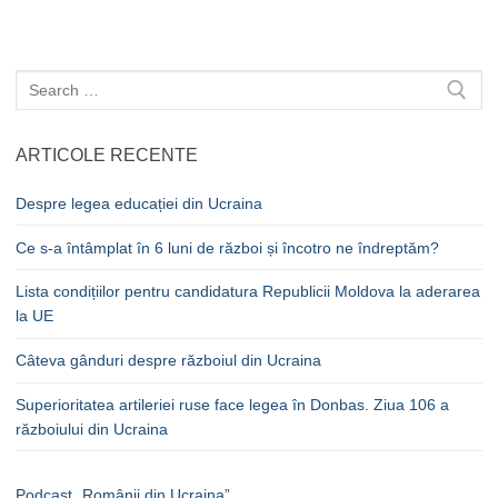
Caută
după:
ARTICOLE RECENTE
Despre legea educației din Ucraina
Ce s-a întâmplat în 6 luni de război și încotro ne îndreptăm?
Lista condițiilor pentru candidatura Republicii Moldova la aderarea
la UE
Câteva gânduri despre războiul din Ucraina
Superioritatea artileriei ruse face legea în Donbas. Ziua 106 a
războiului din Ucraina
Podcast „Românii din Ucraina”