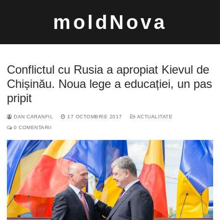
Sari
moldNova
la
conținut
Conflictul cu Rusia a apropiat Kievul de
Chișinău. Noua lege a educației, un pas
pripit
Caută
DAN CARANFIL
17 OCTOMBRIE 2017
ACTUALITATE
după:
0 COMENTARII