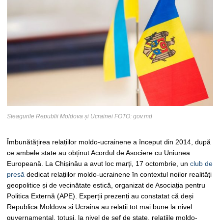
Steagurile Republii Moldova și Ucrainei FOTO: gov.md
Îmbunătățirea relațiilor moldo-ucrainene a început din 2014, după
ce ambele state au obținut Acordul de Asociere cu Uniunea
Europeană. La Chișinău a avut loc marți, 17 octombrie, un
club de
presă
dedicat relațiilor moldo-ucrainene în contextul noilor realități
geopolitice și de vecinătate estică, organizat de Asociația pentru
Politica Externă (APE). Experții prezenți au constatat că deși
Republica Moldova și Ucraina au relații tot mai bune la nivel
guvernamental, totuși, la nivel de șef de state, relațiile moldo-