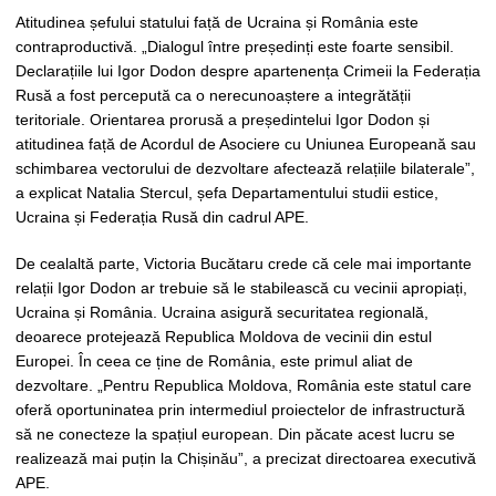
Atitudinea șefului statului față de Ucraina și România este
contraproductivă. „Dialogul între președinți este foarte sensibil.
Declarațiile lui Igor Dodon despre apartenența Crimeii la Federația
Rusă a fost percepută ca o nerecunoaștere a integrătății
teritoriale. Orientarea prorusă a președintelui Igor Dodon și
atitudinea față de Acordul de Asociere cu Uniunea Europeană sau
schimbarea vectorului de dezvoltare afectează relațiile bilaterale”,
a explicat Natalia Stercul, șefa Departamentului studii estice,
Ucraina și Federația Rusă din cadrul APE.
De cealaltă parte, Victoria Bucătaru crede că cele mai importante
relații Igor Dodon ar trebuie să le stabilească cu vecinii apropiați,
Ucraina și România. Ucraina asigură securitatea regională,
deoarece protejează Republica Moldova de vecinii din estul
Europei. În ceea ce ține de România, este primul aliat de
dezvoltare. „Pentru Republica Moldova, România este statul care
oferă oportuninatea prin intermediul proiectelor de infrastructură
să ne conecteze la spațiul european. Din păcate acest lucru se
realizează mai puțin la Chișinău”, a precizat directoarea executivă
APE.