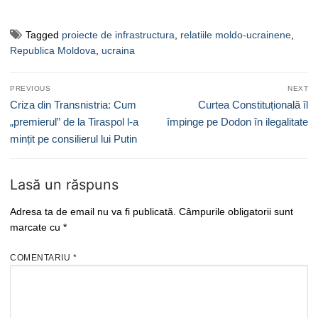
Tagged
proiecte de infrastructura
,
relatiile moldo-ucrainene
,
Republica Moldova
,
ucraina
Navigare
PREVIOUS
NEXT
în
Previous
Next
Criza din Transnistria: Cum
Curtea Constituțională îl
articole
post:
post:
„premierul” de la Tiraspol l-a
împinge pe Dodon în ilegalitate
mințit pe consilierul lui Putin
Lasă un răspuns
Adresa ta de email nu va fi publicată.
Câmpurile obligatorii sunt
marcate cu
*
COMENTARIU
*