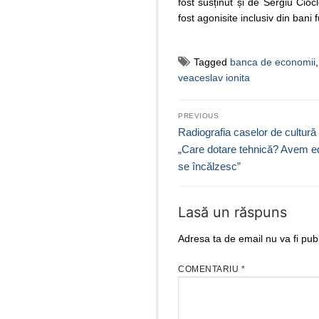
fost susținut și de Sergiu Cioc
fost agonisite inclusiv din bani f
Tagged
banca de economii
veaceslav ionita
Navigare
PREVIOUS
în
Previous
Radiografia caselor de cultură
post:
„Care dotare tehnică? Avem edi
articole
se încălzesc”
Lasă un răspuns
Adresa ta de email nu va fi publ
COMENTARIU
*