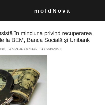
moldNova
insistă în minciuna privind recuperarea
 de la BEM, Banca Socială și Unibank
2018
ANALIZE & SINTEZE
0 COMENTARII