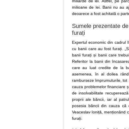
miliarde de lei. Astfel, pe pa
milioane de lei. Banii nu au a
deoarece a fost achitată o parte
Sumele prezentate de M
furați
Expertul economic din cadrul ID
cu banii care au fost furați. „S
banii furați și banii care trebu
Referitor la banii din încasar
care au luat credite de la b
asemenea, în al doilea rând
ramburseze împrumuturile, tot s
cauza problemelor financiare ș
de insolvabilitate recuperează
proprii ale băncii, iar al patr
posesia băncii din cauza că c
Veaceslav Ioniță, menționând c
furați.