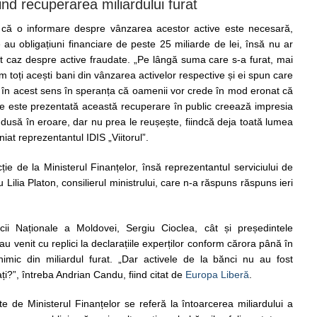
vind recuperarea miliardului furat
t că o informare despre vânzarea acestor active este necesară,
 au obligațiuni financiare de peste 25 miliarde de lei, însă nu ar
t caz despre active fraudate. „Pe lângă suma care s-a furat, mai
um toți acești bani din vânzarea activelor respective și ei spun care
 în acest sens în speranța că oamenii vor crede în mod eronat că
are este prezentată această recuperare în public creează impresia
 dusă în eroare, dar nu prea le reușește, fiindcă deja toată lumea
niat reprezentantul IDIS „Viitorul”.
e de la Ministerul Finanțelor, însă reprezentantul serviciului de
ilia Platon, consilierul ministrului, care n-a răspuns răspuns ieri
cii Naționale a Moldovei, Sergiu Cioclea, cât și președintele
 venit cu replici la declarațiile experților conform cărora până în
imic din miliardul furat. „Dar activele de la bănci nu au fost
ți?”, întreba Andrian Candu, fiind citat de
Europa Liberă
.
te de Ministerul Finanțelor se referă la întoarcerea miliardului a