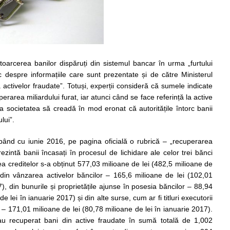
oarcerea banilor dispăruți din sistemul bancar în urma „furtului
esc despre informațiile care sunt prezentate și de către Ministerul
 activelor fraudate”. Totuși, experții consideră că sumele indicate
erarea miliardului furat, iar atunci când se face referință la active
a societatea să creadă în mod eronat că autoritățile întorc banii
lui”.
epând cu iunie 2016, pe pagina oficială o rubrică – „recuperarea
ezintă banii încasați în procesul de lichidare ale celor trei bănci
ea creditelor s-a obținut 577,03 milioane de lei (482,5 milioane de
, din vânzarea activelor băncilor – 165,6 milioane de lei (102,01
), din bunurile și proprietățile ajunse în posesia băncilor – 88,94
e lei în ianuarie 2017) și din alte surse, cum ar fi titluri executorii
 – 171,01 milioane de lei (80,78 milioane de lei în ianuarie 2017).
ă au recuperat bani din active fraudate în sumă totală de 1,002