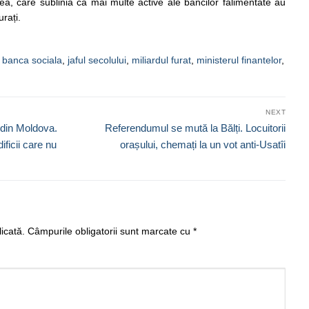
lea, care sublinia că mai multe active ale băncilor falimentate au
urați.
,
banca sociala
,
jaful secolului
,
miliardul furat
,
ministerul finantelor
,
NEXT
Next
 din Moldova.
Referendumul se mută la Bălți. Locuitorii
post:
ficii care nu
orașului, chemați la un vot anti-Usatîi
icată.
Câmpurile obligatorii sunt marcate cu
*