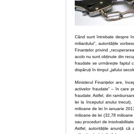
Când sunt întrebate despre înt
miliardului”, autoritățile vorb
Finanțelor privind „recuperarea
acolo nu sunt obținute din recup
fraudate se urmărește faptul c
dispăruți în timpul „jafului secolu
Ministerul Finanțelor are, înc
activelor fraudate” – în care pr
fraudate. Astfel, din rambursar
lei la începutul anului trecut)
milioane de lei în ianuarie 2017
milioane de lei (32,78 milioane d
sau proceduri de insolvabilitate
Astfel, autoritățile anunță c