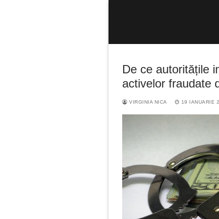
Sari
la
conținut
De ce autoritățile 
activelor fraudate
VIRGINIA NICA
19 IANUARIE 
Caută
după: