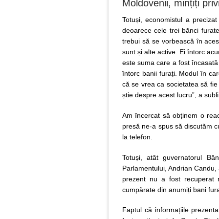
Moldovenii, mințiți pri
Totuși, economistul a preciza
deoarece cele trei bănci furate
trebui să se vorbească în aces
sunt și alte active. Ei întorc ac
este suma care a fost încasată
întorc banii furați. Modul în c
că se vrea ca societatea să fie
știe despre acest lucru”, a subli
Am încercat să obținem o reacți
presă ne-a spus să discutăm cu L
la telefon.
Totuși, atât guvernatorul Băn
Parlamentului, Andrian Candu, au
prezent nu a fost recuperat n
cumpărate din anumiți bani fura
Faptul că informațiile prezenta