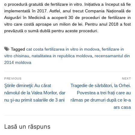
o procedură gratuită de fertilizare in vitro. Inițiativa a început să fie
implementată în 2017. Astfel, anul trecut Compania Națională de
Asigurări în Medicină a acoperit 30 de proceduri de fertilizare in
vitro care costă aproape un milion de lei. Pentru anul 2018 a fost
prevăzută o sumă dublă pentru aceste proceduri.
Tagged
cat costa fertilizarea in vitro in modova
,
fertilizare in
vitro chisinau
,
natalitatea in republica moldova
,
recensamantul din
2014 moldova
Navigare
PREVIOUS
NEXT
în
Previous
Next
Ştirile dimineţii: Au cărat
Tragedie de sărbători, la Orhei.
articole
post:
post:
nămolul de la Valea Morilor, dar
Povestea a trei frați care au
nu şi-au primit salariile de 3 ani
rămas pe drumuri după ce le-a
ars casa
Lasă un răspuns