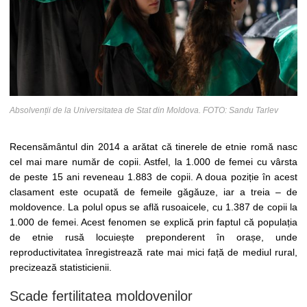
Absolvenții de la Universitatea de Stat din Moldova. FOTO: Sandu Tarlev
Recensământul din 2014 a arătat că tinerele de etnie romă nasc
cel mai mare număr de copii. Astfel, la 1.000 de femei cu vârsta
de peste 15 ani reveneau 1.883 de copii. A doua poziție în acest
clasament este ocupată de femeile găgăuze, iar a treia – de
moldovence. La polul opus se află rusoaicele, cu 1.387 de copii la
1.000 de femei. Acest fenomen se explică prin faptul că populația
de etnie rusă locuiește preponderent în orașe, unde
reproductivitatea înregistrează rate mai mici față de mediul rural,
precizează statisticienii.
Scade fertilitatea moldovenilor