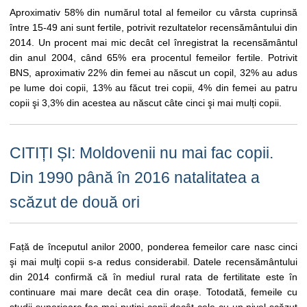
Aproximativ 58% din numărul total al femeilor cu vârsta cuprinsă
între 15-49 ani sunt fertile, potrivit rezultatelor recensământului din
2014. Un procent mai mic decât cel înregistrat la recensământul
din anul 2004, când 65% era procentul femeilor fertile. Potrivit
BNS, aproximativ 22% din femei au născut un copil, 32% au adus
pe lume doi copii, 13% au făcut trei copii, 4% din femei au patru
copii şi 3,3% din acestea au născut câte cinci şi mai mulți copii.
CITIȚI ȘI: Moldovenii nu mai fac copii.
Din 1990 până în 2016 natalitatea a
scăzut de două ori
Față de începutul anilor 2000, ponderea femeilor care nasc cinci
şi mai mulţi copii s-a redus considerabil. Datele recensământului
din 2014 confirmă că în mediul rural rata de fertilitate este în
continuare mai mare decât cea din orașe. Totodată, femeile cu
studii superioare fac mai puțini copii decât cele cu un nivel scăzut