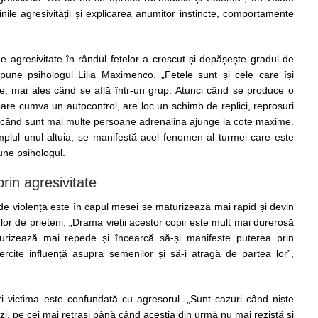
le agresivității și explicarea anumitor instincte, comportamente
 de agresivitate în rândul fetelor a crescut și depășește gradul de
 spune psihologul Lilia Maximenco. „Fetele sunt și cele care își
le, mai ales când se află într-un grup. Atunci când se produce o
are cumva un autocontrol, are loc un schimb de replici, reproșuri
i când sunt mai multe persoane adrenalina ajunge la cote maxime.
plul unul altuia, se manifestă acel fenomen al turmei care este
une psihologul.
rin agresivitate
unde violența este în capul mesei se maturizează mai rapid și devin
or de prieteni. „Drama vieții acestor copii este mult mai durerosă
turizează mai repede și încearcă să-și manifeste puterea prin
ercite influență asupra semenilor și să-i atragă de partea lor”,
i victima este confundată cu agresorul. „Sunt cazuri când niște
izi, pe cei mai retrași până când aceștia din urmă nu mai rezistă și