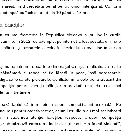
 în arest, fiind cercetată penal pentru omor intenţionat. Conform
 o pedeapsă cu închisoare de la 10 până la 15 ani.
 băieților
in tot mai frecvente în Republica Moldova și au loc în curțile
în cămine. În 2012, de exemplu, pe internet a fost postată o filmare
 mâinile și picioarele o colegă. Incidentul a avut loc in curtea
uns pe internet două fete din orașul Cimișlia maltratează o altă
spăimântată și roagă să fie lăsată în pace, însă agresoarele
gă să le sărute picioarele. Conflictul între cele trei a izbucnit din
etiția pentru atenția băieților reprezintă unul din cele mai
ență între tinere.
ează faptul că între fete a sporit competiția intrasexuală. „Pe
oncurau pentru atenția fetelor, acum lucrurile s-au mai schimbat și
v în cucerirea atenției băieților, respectiv a sporit competiția
ie abrutizează caracterul indivizilor și conține o fațetă violentă”,
gressivus. De ce nu se opresc războaiele și violența”, un volum