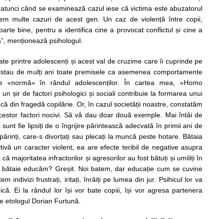
l, atunci când se examinează cazul iese că victima este abuzatorul
vem multe cazuri de acest gen. Un caz de violență între copii,
oarte bine, pentru a identifica cine a provocat conflictul și cine a
a”, menționează psihologul.
ate printre adolescenți și acest val de cruzime care îi cuprinde pe
 „Existau de mulți ani toate premisele ca asemenea comportamente
de «normă» în rândul adolescenților. În cartea mea, «Homo
n șir de factori psihologici și sociali contribuie la formarea unui
ncă din fragedă copilărie. Or, în cazul societății noastre, constatăm
stor factori nocivi. Să vă dau doar două exemple. Mai întâi de
i sunt fie lipsiți de o îngrijire părintească adecvată în primii ani de
 părinți, care-s divorțați sau plecați la muncă peste hotare. Bătaia
ltivă un caracter violent, ea are efecte teribil de negative asupra
 că majoritatea infractorilor și agresorilor au fost bătuți și umiliți în
in bătaie educăm? Greșit. Noi batem, dar educație cum se cuvine
m indivizi frustrați, iritați, înrăiți pe lumea din jur. Psihicul lor va
că. Ei la rândul lor își vor bate copiii, își vor agresa partenera
te etologul Dorian Furtună.