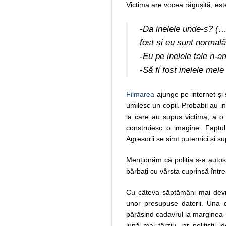
Victima are vocea răgușită, est
-Da inelele unde-s? (…
fost și eu sunt normală
-Eu pe inelele tale n
-Să fi fost inelele mele
Filmarea
ajunge pe internet și
umilesc un copil. Probabil au i
la care au supus victima, a o ș
construiesc o imagine. Faptul
Agresorii se simt puternici și sup
Menționăm că poliția s-a autos
bărbați cu vârsta cuprinsă între
Cu câteva săptămâni mai devr
unor presupuse datorii. Una din
părăsind cadavrul la marginea u
lună mai târziu, iar polițiștii