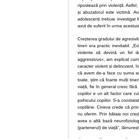
ripostează prin violență. Astfe
și abuzatorul este victimă. A
adolescenți trebuie investigat f
avut de suferit în urma acestui
Creșterea gradului de agresivit
tineri era practic inevitabil.
violente să devină un fel 
aggressivus», am explicat cum u
caracter violent și delincvent, î
că avem de-a face cu suma ace
toate, știm că foarte mulți tiner
viață, fie în general cresc fără
copiilor e un alt factor care cu
psihicului copiilor. S-a constatat
copilărie. Cineva crede că pr
nu oferim. Prin bătaie noi crește
avea o altă bază neurofiziologi
(partenerul) de viață”, lămureș