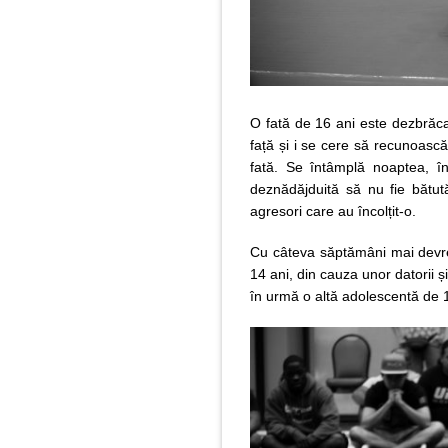
O fată de 16 ani este dezbrăcat
față și i se cere să recunoască 
fată. Se întâmplă noaptea, în
deznădăjduită să nu fie bătută
agresori care au încolțit-o.
Cu câteva săptămâni mai devre
14 ani, din cauza unor datorii
în urmă o altă adolescentă de 14