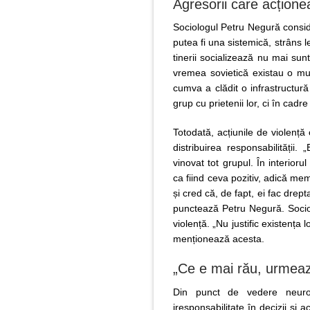
Agresorii care acționea
Sociologul Petru Negură conside
putea fi una sistemică, strâns l
tinerii socializează nu mai su
vremea sovietică existau o mulț
cumva a clădit o infrastructur
grup cu prietenii lor, ci în cadr
Totodată, acțiunile de violenț
distribuirea responsabilității
vinovat tot grupul. În interior
ca fiind ceva pozitiv, adică mem
și cred că, de fapt, ei fac drept
punctează Petru Negură. Socio
violență. „Nu justific existența 
menționează acesta.
„Ce e mai rău, urmeaz
Din punct de vedere neurofi
iresponsabilitate în decizii și a