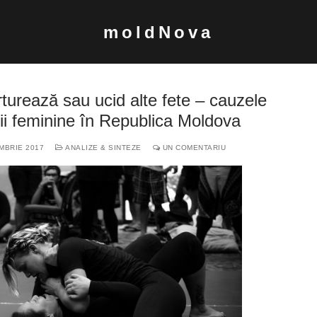
moldNova
rturează sau ucid alte fete – cauzele
ății feminine în Republica Moldova
MBRIE 2017
ANALIZE & SINTEZE
UN COMENTARIU