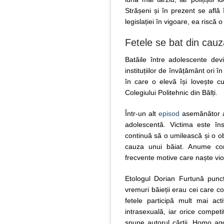
Strășeni și în prezent se află
legislației în vigoare, ea riscă
Fetele se bat din cauza
Batăile între adolescente dev
instituțiilor de învățământ ori 
în care o elevă își lovește cu
Colegiului Politehnic din Bălți.
Într-un alt
episod
asemănător aj
adolescentă. Victima este în
continuă să o umilească și o obli
cauza unui băiat. Anume comp
frecvente motive care naște viol
Etologul Dorian Furtună punct
vremuri băieții erau cei care c
fetele participă mult mai acti
intrasexuală, iar orice competiț
spune autorul cărții „Homo ag