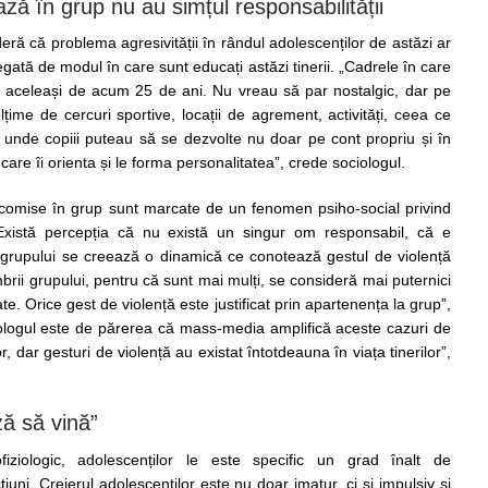
ză în grup nu au simțul responsabilității
ră că problema agresivității în rândul adolescenților de astăzi ar
egată de modul în care sunt educați astăzi tinerii. „Cadrele în care
nt aceleași de acum 25 de ani. Nu vreau să par nostalgic, dar pe
ime de cercuri sportive, locații de agrement, activități, ceea ce
ă unde copiii puteau să se dezvolte nu doar pe cont propriu și în
e care îi orienta și le forma personalitatea”, crede sociologul.
ă comise în grup sunt marcate de un fenomen psiho-social privind
. „Există percepția că nu există un singur om responsabil, că e
ul grupului se creează o dinamică ce conotează gestul de violență
brii grupului, pentru că sunt mai mulți, se consideră mai puternici
ate. Orice gest de violență este justificat prin apartenența la grup”,
logul este de părerea că mass-media amplifică aceste cazuri de
lor, dar gesturi de violență au existat întotdeauna în viața tinerilor”,
ă să vină”
ziologic, adolescenților le este specific un grad înalt de
cțiuni. Creierul adolescenților este nu doar imatur, ci și impulsiv și