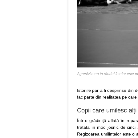
Agresivitatea în rândul fetelor este 
Istoriile par a fi desprinse din
fac parte din realitatea pe care
Copii care umilesc alți 
Într-o grădiniță aflată în repa
tratată în mod josnic de cinci 
Regizoarea umilințelor este o a