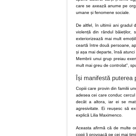
care se axează anume pe orgini
umane și fenomene sociale.
De altfel, în ultimii ani gradul
violență din rândul băieților,
exteriorizează mai mult emoții
ceartă între două persoane, ap
și așa mai departe, însă atunc
Membrii unui grup preiau exem
mult mai greu de controlat”, sp
Își manifestă puterea p
Copiii care provin din familii 
adesea cei care conduc cercul l
decât a altora, iar ei se ma
agresivitate. Ei reușesc să ex
explică Lilia Maximenco.
Aceasta afirmă că de multe or
copii îi provoacă pe cei mai tim