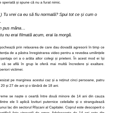
e speriată și spune că nu a furat nimic.
) Tu vrei ca eu să fiu normală? Spui tot ce și cum o
.
-am pus mâna…
 tu nu erai filmată acum, erai la morgă.
 șochează prin relaxarea de care dau dovadă agresorii în timp ce
ntenția de a păstra înregistrarea video pentru a revedea umilințele
antaja ori a o arăta altor colegi și prieteni. În acest mod ei își
 că se află în grup le oferă mai multă încredere și exaltare.
eriori victimei.
esizat pe marginea acestui caz și a reținut cinci persoane, patru
 20 și 27 de ani și o tânără de 18 ani.
eme se naște o ceartă între două minore de 14 ani din cauza
tre ele îi aplică lovituri puternice celeilalte și o strangulează
nui lac din sectorul Rîșcani al Capitalei. Coprul este descoperit o
 identifică fata vinovată de omor. Adolescenta de 14 ani este din