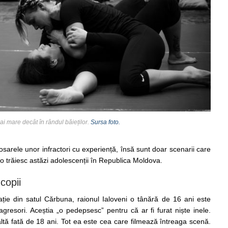
mai mare decât în rândul băieților.
Sursa foto.
 dosarele unor infractori cu experiență, însă sunt doar scenarii care
 o trăiesc astăzi adolescenții în Republica Moldova.
copii
rație din satul Cărbuna, raionul Ialoveni o tânără de 16 ani este
agresori. Aceștia „o pedepsesc” pentru că ar fi furat niște inele.
ltă fată de 18 ani. Tot ea este cea care filmează întreaga scenă.