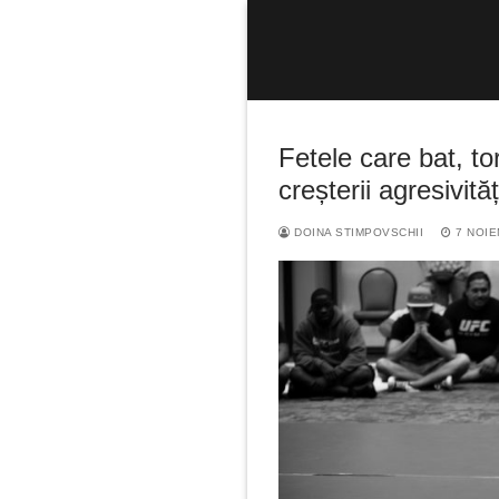
Sari
la
conținut
Fetele care bat, to
creșterii agresivit
DOINA STIMPOVSCHII
7 NOIE
Caută
după: