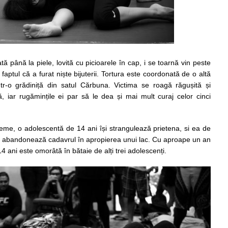
ă până la piele, lovită cu picioarele în cap, i se toarnă vin peste
faptul că a furat niște bijuterii. Tortura este coordonată de o altă
tr-o grădiniță din satul Cărbuna. Victima se roagă răgușită și
, iar rugămințile ei par să le dea și mai mult curaj celor cinci
me, o adolescentă de 14 ani își strangulează prietena, si ea de
 și abandonează cadavrul în apropierea unui lac. Cu aproape un an
 ani este omorâtă în bătaie de alți trei adolescenți.