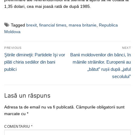
1,35 dolari, cea mai joasă rată de după 1985.
Tagged
brexit
,
financial times
,
marea britanie
,
Republica
Moldova
Navigare
PREVIOUS
NEXT
în
Previous
Next
Ştirile dimineţii: Partidele îşi vor
Banii moldovenilor din bănci, în
articole
post:
post:
plăti chiria sediilor din bani
mâinile străinilor. Europenii au
publici
„bătut” rușii după „jaful
secolului”
Lasă un răspuns
Adresa ta de email nu va fi publicată.
Câmpurile obligatorii sunt
marcate cu
*
COMENTARIU
*