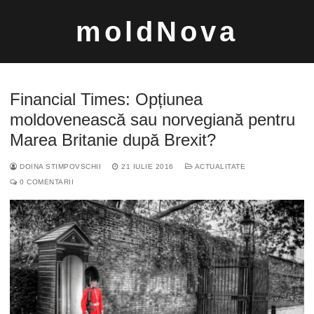
Sari
moldNova
la
conținut
Financial Times: Opțiunea
moldovenească sau norvegiană pentru
Marea Britanie după Brexit?
Caută
DOINA STIMPOVSCHII
21 IULIE 2016
ACTUALITATE
după:
0 COMENTARII