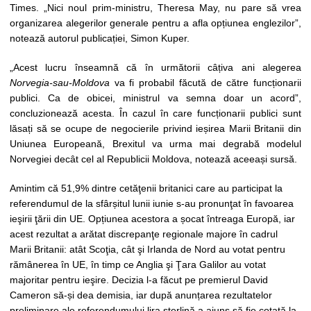
Times. „Nici noul prim-ministru, Theresa May, nu pare să vrea
organizarea alegerilor generale pentru a afla opțiunea englezilor”,
notează autorul publicației, Simon Kuper.
„Acest lucru înseamnă că în următorii câțiva ani alegerea
Norvegia-sau-Moldova
va fi probabil făcută de către funcționarii
publici. Ca de obicei, ministrul va semna doar un acord”,
concluzionează acesta. În cazul în care funcționarii publici sunt
lăsați să se ocupe de negocierile privind ieșirea Marii Britanii din
Uniunea Europeană, Brexitul va urma mai degrabă modelul
Norvegiei decât cel al Republicii Moldova, notează aceeași sursă.
Amintim că 51,9% dintre cetăţenii britanici care au participat la
referendumul de la sfârșitul lunii iunie s-au pronunţat în favoarea
ieşirii ţării din UE. Opțiunea acestora a șocat întreaga Europă, iar
acest rezultat a arătat discrepanţe regionale majore în cadrul
Marii Britanii: atât Scoţia, cât şi Irlanda de Nord au votat pentru
rămânerea în UE, în timp ce Anglia şi Ţara Galilor au votat
majoritar pentru ieşire. Decizia l-a făcut pe premierul David
Cameron să-și dea demisia, iar după anunțarea rezultatelor
preliminare ale referendumului lira sterlină a ajuns să fie cotată la