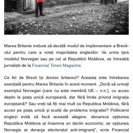
Marea Britanie trebuie să decidă modul de implementare a Brexit-
ului pentru care a votat majoritatea englezilor. Va urma țara
modelul Norvegiei sau pe cel al Republicii Moldova, se întreabă
jurnaliștii de la
Financial Times Magazine.
Ce fel de Brexit își doresc britanicii? Aceasta este întrebarea
esențială pentru Marea Britanie în acest moment. „Doriți să urmați
exemplul Norvegiei (care nu este membră UE – n.n.), cu acces
deplin la piața unică europeană, dar fără limite privind imigrația
europeană? Sau vreți să fiți mai mult ca Republica Moldova, fără
acces pe piața unică și scutiți de problema imigrației? Politicienii
englezi evită să facă această alegere, deoarece opțiunea
Republica Moldova ar însemna un declin economic, iar opțiunea
Norvegia ar deranja electoratul anti-imigranți”, scrie Financial