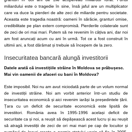
miliardului este o tragedie în sine, însă jaful are un multiplicator
care va duce la pierderi de alte zeci de miliarde pentru societate.
Aceasta este tragedia noastră: oameni în sărăcie, granturi omise,
credibilitate pe plan extern compromisă. Pierderile colaterale sunt
de zeci de ori mai mari. Putem să ne revenim în câțiva ani, dar noi
am fost aruncați acum cu ani în urmă. Tot ce a fost construit în
ultimii ani, a fost dărâmat și trebuie să începem de la zero.
Insecuritatea bancară alungă investitorii
Datele arată că investițiile străine în Moldova se prăbușesc.
Mai vin oamenii de afaceri cu bani în Moldova?
Este imposibil. Noi nu am avut niciodată parte de un volum normal
de investiții străine. Noi am vorbit anterior într-un studiu de
insecuritatea economică și aici revenim iarăși la președintele țării.
Țara cu un deficit de securitate economică este lipsită de
investitori. România avea în 1995-1996 același deficit de
securitate ca și noi, a reușit să depășească acest lucru și au reușit
să atragă investiții de zeci de ori mai mari pe cap de locuitor și
numărul de locuri create a permis statului vecin să fie în 2005-