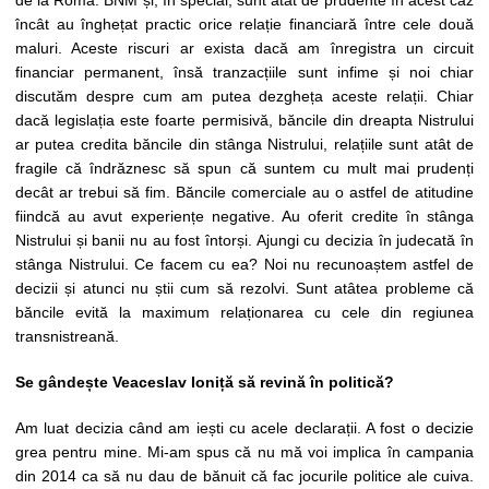
de la Roma. BNM și, în special, sunt atât de prudente în acest caz
încât au înghețat practic orice relație financiară între cele două
maluri. Aceste riscuri ar exista dacă am înregistra un circuit
financiar permanent, însă tranzacțiile sunt infime și noi chiar
discutăm despre cum am putea dezgheța aceste relații. Chiar
dacă legislația este foarte permisivă, băncile din dreapta Nistrului
ar putea credita băncile din stânga Nistrului, relațiile sunt atât de
fragile că îndrăznesc să spun că suntem cu mult mai prudenți
decât ar trebui să fim. Băncile comerciale au o astfel de atitudine
fiindcă au avut experiențe negative. Au oferit credite în stânga
Nistrului și banii nu au fost întorși. Ajungi cu decizia în judecată în
stânga Nistrului. Ce facem cu ea? Noi nu recunoaștem astfel de
decizii și atunci nu știi cum să rezolvi. Sunt atâtea probleme că
băncile evită la maximum relaționarea cu cele din regiunea
transnistreană.
Se gândește Veaceslav Ioniță să revină în politică?
Am luat decizia când am iești cu acele declarații. A fost o decizie
grea pentru mine. Mi-am spus că nu mă voi implica în campania
din 2014 ca să nu dau de bănuit că fac jocurile politice ale cuiva.