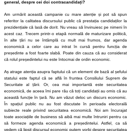
general, despre cei doi contracandidați?
Am urmărit această campanie cu mare atenție și pot să spun
referitor la calitatea discursului public că prestația candidaților la
prezidențiale că lasă de dorit. Nu vreau să învinuiesc pe nimeni în
acest caz. Trecem printr-o etapă normală de maturizare politică,
în alte țări nu se întâmplă cu mult mai frumos, dar agenda
economică a celor care au intrat în cursă pentru funcția de
președinte a fost foarte slabă. Poate din cauza că au considerat
că rolul președintelui nu este întocmai de ordin economic.
Aș atrage atenția asupra faptului că un element de bază al șefului
statului este faptul că se află în fruntea Consiliului Suprem de
Securitate al țării. Or, cea mai importantă este securitatea
economică, de aceea îmi pare rău că toți candidații au omis că au
această funcție în țară. Nu am văzut deloc un discurs economic.
În spațiul public nu au fost discutate în perioada electorală
subiecte reale privind securitatea economică. Noi am încurajat
toate asociațiile de business să aibă mai multe întruniri pentru ca
să formeze agenda economică a președintelui. Astfel, ca să
vedem că lipsit discursul economic putem vorbi despre securitatea