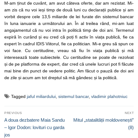
M-am ținut de cuvânt, am avut câteva oferte, dar am rezistat. Mi-
am zis că nu voi ieși timp de două luni cu declarații publice și am
vorbit despre cele 13,5 miliarde de lei furate din sistemul bancar
în luna ianuarie a următorului an. În al treilea rând, mi-am luat
angajamentul că nu voi intra în politică timp de doi ani. Termenul
expiră în curând și eu cred că poți fi activ în viața publică, fie ca
expert în cadrul IDIS Viitorul, fie ca politician. Mi-e greu să spun ce
voi face. Cu certitudine, vreau să fiu în viața publică și mă
interesează toate subiectele. Cu certitudine se poate de rezolvat
și de pe platforma de expert, dar cred că unele lucruri pot fi făcute
mai bine din punct de vedere politic. Am făcut o pauză de doi ani
de zile și acum am tot dreptul să mă gândesc și la politică.
Tagged
jaful miliardului
,
sistemul bancar
,
vladimir plahotniuc
Navigare
PREVIOUS
NEXT
în
Previous
Next
A doua dezbatere Maia Sandu
Mitul „statalității moldovenești”
articole
post:
post:
– Igor Dodon: lovituri cu garda
(8)
jos