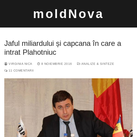
Sari
moldNova
la
conținut
Jaful miliardului și capcana în care a
intrat Plahotniuc
VIRGINIA NICA
8 NOIEMBRIE 2016
ANALIZE & SINTEZE
Caută
11 COMENTARII
după: