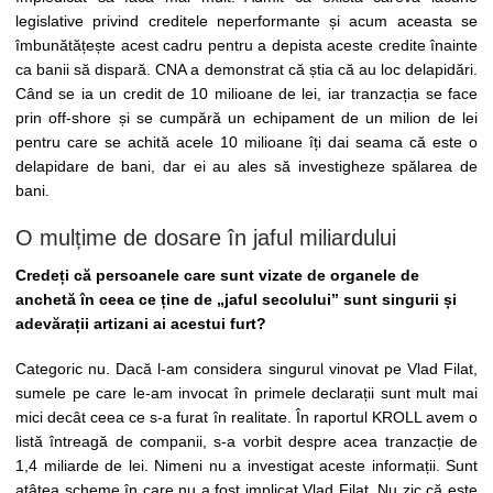
legislative privind creditele neperformante și acum aceasta se
îmbunătățește acest cadru pentru a depista aceste credite înainte
ca banii să dispară. CNA a demonstrat că știa că au loc delapidări.
Când se ia un credit de 10 milioane de lei, iar tranzacția se face
prin off-shore și se cumpără un echipament de un milion de lei
pentru care se achită acele 10 milioane îți dai seama că este o
delapidare de bani, dar ei au ales să investigheze spălarea de
bani.
O mulțime de dosare în jaful miliardului
Credeți că persoanele care sunt vizate de organele de
anchetă în ceea ce ține de „jaful secolului” sunt singurii și
adevărații artizani ai acestui furt?
Categoric nu. Dacă l-am considera singurul vinovat pe Vlad Filat,
sumele pe care le-am invocat în primele declarații sunt mult mai
mici decât ceea ce s-a furat în realitate. În raportul KROLL avem o
listă întreagă de companii, s-a vorbit despre acea tranzacție de
1,4 miliarde de lei. Nimeni nu a investigat aceste informații. Sunt
atâtea scheme în care nu a fost implicat Vlad Filat. Nu zic că este