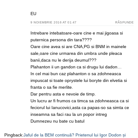
EU
9 NOIEMBRIE 2016 AT 01:47
RĂSPUNDE
Intrebare intebatoare-oare cine e mai jigoasa si
puternica persona din tara????
Oare cine avea si are CNA,PG si BNM in mainele
sale,oare cine urmarea din umbra unde pleaca
banii,daca nu le derija deumul???
Plahanton ii un gandon ca si drugu lui dadon…
In cel mai bun caz plahanton o sa zdohneasca
impuscat si toate oprystele lui boryte din elvetia si
franta o sa fie merlite.
Dar pentru asta e nevoie de timp.
Un lucru ar fi frumos ca timca sa zdohneasca ca si
feciorul lui Ianucovici,asta ca papas-so sa simta ce
inseamna sa faci rau la un popor intreg
Dumnezeu nu bate cu batul
Pingback:
Jaful de la BEM continuă? Prietenul lui Igor Dodon și