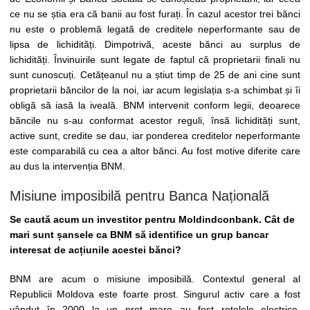
ce nu se știa era că banii au fost furați. În cazul acestor trei bănci
nu este o problemă legată de creditele neperformante sau de
lipsa de lichidități. Dimpotrivă, aceste bănci au surplus de
lichidități. Învinuirile sunt legate de faptul că proprietarii finali nu
sunt cunoscuți. Cetățeanul nu a știut timp de 25 de ani cine sunt
proprietarii băncilor de la noi, iar acum legislația s-a schimbat și îi
obligă să iasă la iveală. BNM intervenit conform legii, deoarece
băncile nu s-au conformat acestor reguli, însă lichidități sunt,
active sunt, credite se dau, iar ponderea creditelor neperformante
este comparabilă cu cea a altor bănci. Au fost motive diferite care
au dus la intervenția BNM.
Misiune imposibilă pentru Banca Națională
Se caută acum un investitor pentru Moldindconbank. Cât de
mari sunt șansele ca BNM să identifice un grup bancar
interesat de acțiunile acestei bănci?
BNM are acum o misiune imposibilă. Contextul general al
Republicii Moldova este foarte prost. Singurul activ care a fost
vândut în 2000 la un preț mare au fost rețelele electrice.