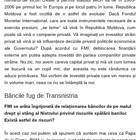
2006 pe primul loc în Europa și pe locul patru în lume. Republica
Moldova a fost ocolită de o astfel de evoluție. Dacă Fondul
Monetar Internațional, care are toate instrumentele necesare de a
exercita presiuni, „se teme” să vină în Republica Moldova, cum
poate să vină o companie privată. Vă imaginați un investitor străin
privat să vină și să influențeze deciziile privind politicile economice
ale Guvernului? După acordul cu FMI, deblocarea finanțării
externe am putea aștepta investiții din partea companiilor private
străine. Nu zic, noi avem careva capital privat și mă uit cum lumea
se bucură ca un copil mic, dar aceasta nu este rândunica ce
aduce primăvara. Noi vorbim de investiții private care vin mereu și
în volume mari, ceea ce nu se întâmplă la noi.
Băncile fug de Transnistria
FMI se arăta îngrijorată de relaționarea băncilor de pe malul
drept și stâng al Nistrului privind riscurile spălării banilor.
Există astfel de riscuri?
În acest caz noi putem să spunem că suntem mai ceva ca Papa