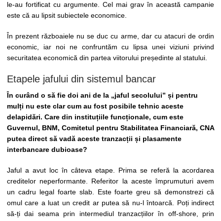
le-au fortificat cu argumente. Cel mai grav în această campanie
este că au lipsit subiectele economice.
În prezent războaiele nu se duc cu arme, dar cu atacuri de ordin
economic, iar noi ne confruntăm cu lipsa unei viziuni privind
securitatea economică din partea viitorului președinte al statului.
Etapele jafului din sistemul bancar
În curând o să fie doi ani de la „jaful secolului” și pentru
mulți nu este clar cum au fost posibile tehnic aceste
delapidări. Care din instituțiile funcționale, cum este
Guvernul, BNM, Comitetul pentru Stabilitatea Financiară, CNA
putea direct să vadă aceste tranzacții și plasamente
interbancare dubioase?
Jaful a avut loc în câteva etape. Prima se referă la acordarea
creditelor neperformante. Referitor la aceste împrumuturi avem
un cadru legal foarte slab. Este foarte greu să demonstrezi că
omul care a luat un credit ar putea să nu-l întoarcă. Poți indirect
să-ți dai seama prin intermediul tranzacțiilor în off-shore, prin