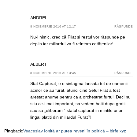
ANDREI
8 NOIEMBRIE 2016 AT 12:17
RĂSPUNDE
Nu-i nimic, cred că Filat și restul vor răspunde pe
deplin iar miliardul va fi reîntors cetățenilor!
ALBERT
8 NOIEMBRIE 2016 AT 13:45
RĂSPUNDE
Stat Capturat, e o sintagma lansata tot de oamenii
acelor ce au furat, atunci cind Seful Filat a fost
arestat anume pentru ca a orchestrat furtul. Deci nu
stiu ce-i mai important, sa vedem hotii dupa gratii
sau sa „eliberam ” statul capturat in mintile unor
lingai platiti din miliardul Furat?!
Pingback:
Veaceslav Ioniță ar putea reveni în politică – birfe.xyz