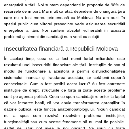
energetică a țării. Noi suntem dependenți în proporție de 98% de
resursele de import. Mai mult ca atât, depindem de o singură țară
care nu a fost mereu prietenoasă cu Moldova. Nu am auzit în
spațiul public cum viitorul președinte vede asigurarea securității
energetice a țării. Noi suntem absolut vulnerabili în această
problemă și nimeni din candidați nu a venit cu soluții.
Insecuritatea financiară a Republicii Moldova
În același timp, ceea ce a fost numit furtul miliardului este
rezultatul unei insecurități financiare ale țării. Instituțiile de stat și
modul de funcționare a acestora a permis disfuncționalitatea
sistemului financiar și fraudarea acestuia, iar cetățenii suportă
consecințele. Cum a fost posibil acest lucru? Au fost antrenate
instituțiile de drept, structurile de forță și toate aceste probleme
sunt pe agenda politică. Ceea ce spun candidații referitor la faptul
că vor întoarce banii, că vor anula transformarea garanțiilor în
datorie publică, este funcția anatomopatologului. Niciun candidat
nu a spus cum rezolvă rezolvăm problema instituțiilor,
funcționalității sau cum aceste fenomene să nu mai fie posibile.
Astfel de jafuri pot avea la noi oricând. Vă spun cu toată