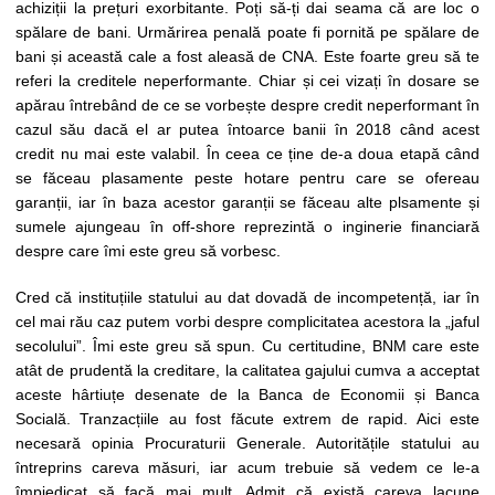
achiziții la prețuri exorbitante. Poți să-ți dai seama că are loc o
spălare de bani. Urmărirea penală poate fi pornită pe spălare de
bani și această cale a fost aleasă de CNA. Este foarte greu să te
referi la creditele neperformante. Chiar și cei vizați în dosare se
apărau întrebând de ce se vorbește despre credit neperformant în
cazul său dacă el ar putea întoarce banii în 2018 când acest
credit nu mai este valabil. În ceea ce ține de-a doua etapă când
se făceau plasamente peste hotare pentru care se ofereau
garanții, iar în baza acestor garanții se făceau alte plsamente și
sumele ajungeau în off-shore reprezintă o inginerie financiară
despre care îmi este greu să vorbesc.
Cred că instituțiile statului au dat dovadă de incompetență, iar în
cel mai rău caz putem vorbi despre complicitatea acestora la „jaful
secolului”. Îmi este greu să spun. Cu certitudine, BNM care este
atât de prudentă la creditare, la calitatea gajului cumva a acceptat
aceste hârtiuțe desenate de la Banca de Economii și Banca
Socială. Tranzacțiile au fost făcute extrem de rapid. Aici este
necesară opinia Procuraturii Generale. Autoritățile statului au
întreprins careva măsuri, iar acum trebuie să vedem ce le-a
împiedicat să facă mai mult. Admit că există careva lacune