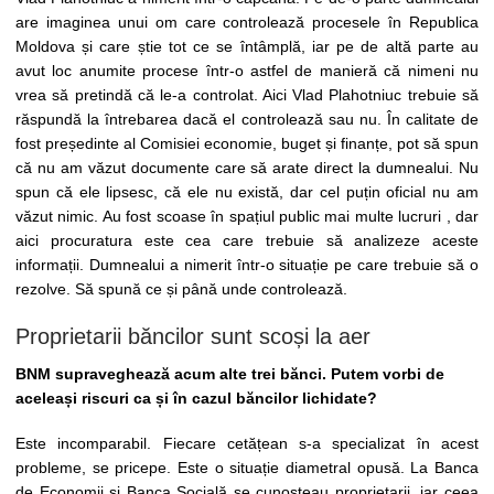
are imaginea unui om care controlează procesele în Republica
Moldova și care știe tot ce se întâmplă, iar pe de altă parte au
avut loc anumite procese într-o astfel de manieră că nimeni nu
vrea să pretindă că le-a controlat. Aici Vlad Plahotniuc trebuie să
răspundă la întrebarea dacă el controlează sau nu. În calitate de
fost președinte al Comisiei economie, buget și finanțe, pot să spun
că nu am văzut documente care să arate direct la dumnealui. Nu
spun că ele lipsesc, că ele nu există, dar cel puțin oficial nu am
văzut nimic. Au fost scoase în spațiul public mai multe lucruri , dar
aici procuratura este cea care trebuie să analizeze aceste
informații. Dumnealui a nimerit într-o situație pe care trebuie să o
rezolve. Să spună ce și până unde controlează.
Proprietarii băncilor sunt scoși la aer
BNM supraveghează acum alte trei bănci. Putem vorbi de
aceleași riscuri ca și în cazul băncilor lichidate?
Este incomparabil. Fiecare cetățean s-a specializat în acest
probleme, se pricepe. Este o situație diametral opusă. La Banca
de Economii și Banca Socială se cunoșteau proprietarii, iar ceea