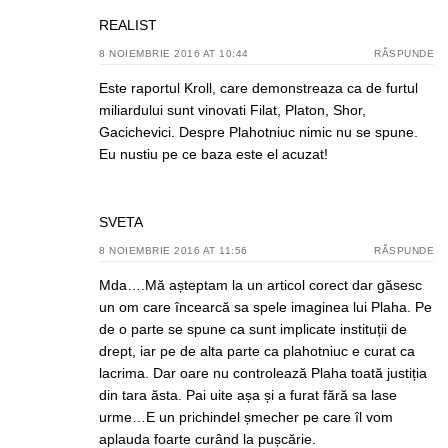
REALIST
8 NOIEMBRIE 2016 AT 10:44
RĂSPUNDE
Este raportul Kroll, care demonstreaza ca de furtul
miliardului sunt vinovati Filat, Platon, Shor,
Gacichevici. Despre Plahotniuc nimic nu se spune.
Eu nustiu pe ce baza este el acuzat!
SVETA
8 NOIEMBRIE 2016 AT 11:56
RĂSPUNDE
Mda….Mă așteptam la un articol corect dar găsesc
un om care încearcă sa spele imaginea lui Plaha. Pe
de o parte se spune ca sunt implicate instituții de
drept, iar pe de alta parte ca plahotniuc e curat ca
lacrima. Dar oare nu controlează Plaha toată justiția
din tara ăsta. Pai uite așa și a furat fără sa lase
urme…E un prichindel șmecher pe care îl vom
aplauda foarte curând la pușcărie.