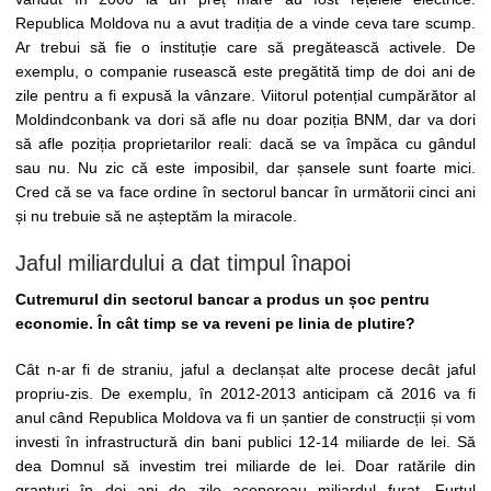
Republica Moldova nu a avut tradiția de a vinde ceva tare scump.
Ar trebui să fie o instituție care să pregătească activele. De
exemplu, o companie rusească este pregătită timp de doi ani de
zile pentru a fi expusă la vânzare. Viitorul potențial cumpărător al
Moldindconbank va dori să afle nu doar poziția BNM, dar va dori
să afle poziția proprietarilor reali: dacă se va împăca cu gândul
sau nu. Nu zic că este imposibil, dar șansele sunt foarte mici.
Cred că se va face ordine în sectorul bancar în următorii cinci ani
și nu trebuie să ne așteptăm la miracole.
Jaful miliardului a dat timpul înapoi
Cutremurul din sectorul bancar a produs un șoc pentru
economie. În cât timp se va reveni pe linia de plutire?
Cât n-ar fi de straniu, jaful a declanșat alte procese decât jaful
propriu-zis. De exemplu, în 2012-2013 anticipam că 2016 va fi
anul când Republica Moldova va fi un șantier de construcții și vom
investi în infrastructură din bani publici 12-14 miliarde de lei. Să
dea Domnul să investim trei miliarde de lei. Doar ratările din
granturi în doi ani de zile acopereau miliardul furat. Furtul