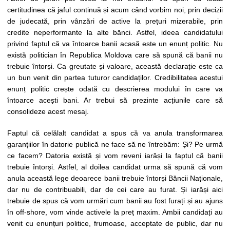
certitudinea că jaful continuă și acum când vorbim noi, prin decizii
de judecată, prin vânzări de active la prețuri mizerabile, prin
credite neperformante la alte bănci. Astfel, ideea candidatului
privind faptul că va întoarce banii acasă este un enunț politic. Nu
există politician în Republica Moldova care să spună că banii nu
trebuie întorși. Ca greutate și valoare, această declarație este ca
un bun venit din partea tuturor candidaților. Credibilitatea acestui
enunț politic crește odată cu descrierea modului în care va
întoarce acești bani. Ar trebui să prezinte acțiunile care să
consolideze acest mesaj.
Faptul că celălalt candidat a spus că va anula transformarea
garanțiilor în datorie publică ne face să ne întrebăm: Și? Pe urmă
ce facem? Datoria există și vom reveni iarăși la faptul că banii
trebuie întorși. Astfel, al doilea candidat urma să spună că vom
anula această lege deoarece banii trebuie întorși Băncii Naționale,
dar nu de contribuabili, dar de cei care au furat. Și iarăși aici
trebuie de spus că vom urmări cum banii au fost furați și au ajuns
în off-shore, vom vinde activele la preț maxim. Ambii candidați au
venit cu enunțuri politice, frumoase, acceptate de public, dar nu