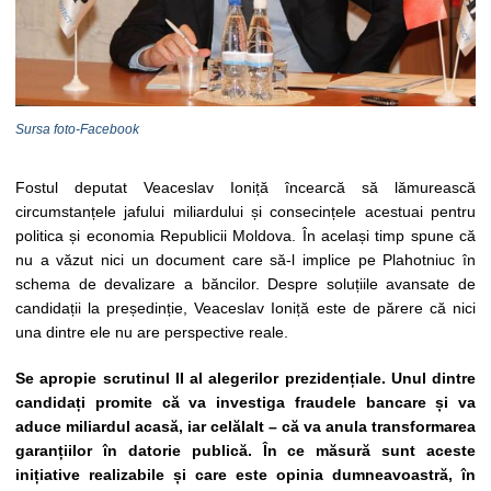
Sursa foto-Facebook
Fostul deputat Veaceslav Ioniță încearcă să lămurească
circumstanțele jafului miliardului și consecințele acestuai pentru
politica și economia Republicii Moldova. În același timp spune că
nu a văzut nici un document care să-l implice pe Plahotniuc în
schema de devalizare a băncilor. Despre soluțiile avansate de
candidații la președinție, Veaceslav Ioniță este de părere că nici
una dintre ele nu are perspective reale.
Se apropie scrutinul II al alegerilor prezidențiale. Unul dintre
candidați promite că va investiga fraudele bancare și va
aduce miliardul acasă, iar celălalt – că va anula transformarea
garanțiilor în datorie publică. În ce măsură sunt aceste
inițiative realizabile și care este opinia dumneavoastră, în