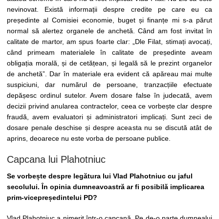
nevinovat. Există informații despre credite pe care eu ca
președinte al Comisiei economie, buget și finanțe mi s-a părut
normal să alertez organele de anchetă. Când am fost invitat în
calitate de martor, am spus foarte clar: „Dle Filat, stimați avocați,
când primeam materialele în calitate de președinte aveam
obligația morală, și de cetățean, și legală să le prezint organelor
de anchetă”. Dar în materiale era evident că apăreau mai multe
suspiciuni, dar numărul de persoane, tranzacțiile efectuate
depășesc ordinul sutelor. Avem dosare false în judecată, avem
decizii privind anularea contractelor, ceea ce vorbește clar despre
fraudă, avem evaluatori și administratori implicați. Sunt zeci de
dosare penale deschise și despre aceasta nu se discută atât de
aprins, deoarece nu este vorba de persoane publice.
Capcana lui Plahotniuc
Se vorbește despre legătura lui Vlad Plahotniuc cu jaful
secolului. În opinia dumneavoastră ar fi posibilă implicarea
prim-vicepreședintelui PD?
Vlad Plahotniuc a nimerit într-o capcană. Pe de-o parte dumnealui