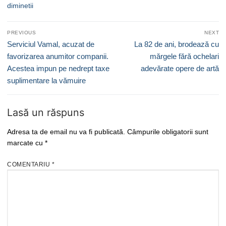
diminetii
Navigare
PREVIOUS
NEXT
în
Previous
Next
Serviciul Vamal, acuzat de
La 82 de ani, brodează cu
articole
post:
post:
favorizarea anumitor companii.
mărgele fără ochelari
Acestea impun pe nedrept taxe
adevărate opere de artă
suplimentare la vămuire
Lasă un răspuns
Adresa ta de email nu va fi publicată.
Câmpurile obligatorii sunt
marcate cu
*
COMENTARIU
*