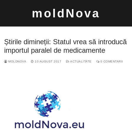
Sari
moldNova
la
conținut
Știrile dimineții: Statul vrea să introducă
importul paralel de medicamente
MOLDNOVA
10 AUGUST 2017
ACTUALITATE
0 COMENTARII
Caută
după: