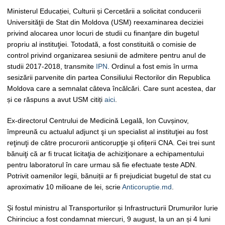
Ministerul Educației, Culturii și Cercetării a solicitat conducerii
Universităţii de Stat din Moldova (USM) reexaminarea deciziei
privind alocarea unor locuri de studii cu finanţare din bugetul
propriu al instituţiei. Totodată, a fost constituită o comisie de
control privind organizarea sesiunii de admitere pentru anul de
studii 2017-2018, transmite
IPN
. Ordinul a fost emis în urma
sesizării parvenite din partea Consiliului Rectorilor din Republica
Moldova care a semnalat câteva încălcări. Care sunt acestea, dar
și ce răspuns a avut USM citiți
aici
.
Ex-directorul Centrului de Medicină Legală, Ion Cuvșinov,
împreună cu actualul adjunct şi un specialist al instituţiei au fost
reţinuţi de către procurorii anticorupţie şi ofițerii CNA. Cei trei sunt
bănuiţi că ar fi trucat licitaţia de achiziţionare a echipamentului
pentru laboratorul în care urmau să fie efectuate teste ADN.
Potrivit oamenilor legii, bănuiții ar fi prejudiciat bugetul de stat cu
aproximativ 10 milioane de lei, scrie
Anticoruptie.md
.
Și fostul ministru al Transporturilor și Infrastructurii Drumurilor Iurie
Chirinciuc a fost condamnat miercuri, 9 august, la un an și 4 luni