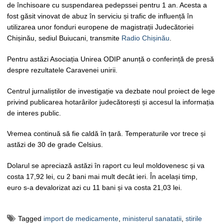
de închisoare cu suspendarea pedepssei pentru 1 an. Acesta a
fost găsit vinovat de abuz în serviciu și trafic de influență în
utilizarea unor fonduri europene de magistrații Judecătoriei
Chișinău, sediul Buiucani, transmite
Radio Chișinău
.
Pentru astăzi Asociația Unirea ODIP anunță o conferință de presă
despre rezultatele Caravenei unirii.
Centrul jurnaliștilor de investigație va dezbate noul proiect de lege
privind publicarea hotarârilor judecătorești și accesul la informația
de interes public.
Vremea continuă să fie caldă în țară. Temperaturile vor trece și
astăzi de 30 de grade Celsius.
Dolarul se apreciază astăzi în raport cu leul moldovenesc și va
costa 17,92 lei, cu 2 bani mai mult decât ieri. În același timp,
euro s-a devalorizat azi cu 11 bani și va costa 21,03 lei.
Tagged
import de medicamente
,
ministerul sanatatii
,
stirile