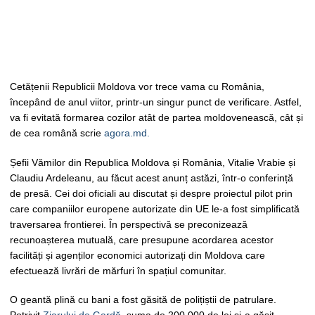
Cetățenii Republicii Moldova vor trece vama cu România,
începând de anul viitor, printr-un singur punct de verificare. Astfel,
va fi evitată formarea cozilor atât de partea moldovenească, cât și
de cea română scrie
agora.md.
Șefii Vămilor din Republica Moldova și România, Vitalie Vrabie și
Claudiu Ardeleanu, au făcut acest anunț astăzi, într-o conferință
de presă. Cei doi oficiali au discutat și despre proiectul pilot prin
care companiilor europene autorizate din UE le-a fost simplificată
traversarea frontierei. În perspectivă se preconizează
recunoașterea mutuală, care presupune acordarea acestor
facilități și agenților economici autorizați din Moldova care
efectuează livrări de mărfuri în spațiul comunitar.
O geantă plină cu bani a fost găsită de polițiștii de patrulare.