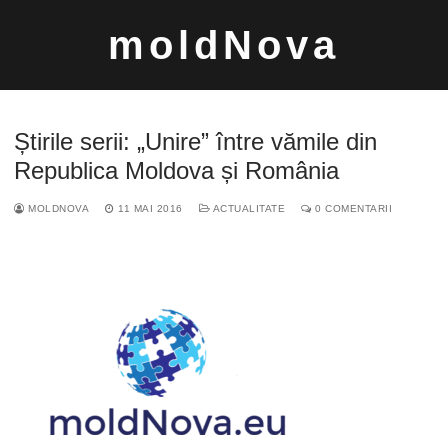
Sari
moldNova
la
conținut
Știrile serii: „Unire” între vămile din
Republica Moldova și România
MOLDNOVA
11 MAI 2016
ACTUALITATE
0 COMENTARII
Caută
după: