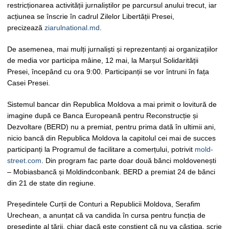
restricționarea activității jurnaliștilor pe parcursul anului trecut, iar
acțiunea se înscrie în cadrul Zilelor Libertății Presei,
precizează
ziarulnational.md
.
De asemenea, mai mulți jurnaliști și reprezentanți ai organizațiilor
de media vor participa mâine, 12 mai, la Marșul Solidarității
Presei, începând cu ora 9:00. Participanții se vor întruni în fața
Casei Presei.
Sistemul bancar din Republica Moldova a mai primit o lovitură de
imagine după ce Banca Europeană pentru Reconstrucție și
Dezvoltare (BERD) nu a premiat, pentru prima dată în ultimii ani,
nicio bancă din Republica Moldova la capitolul cei mai de succes
participanți la Programul de facilitare a comerțului, potrivit
mold-
street.com
. Din program fac parte doar două bănci moldovenești
– Mobiasbancă și Moldindconbank. BERD a premiat 24 de bănci
din 21 de state din regiune.
Președintele Curții de Conturi a Republicii Moldova, Serafim
Urechean, a anunțat că va candida în cursa pentru funcția de
președinte al țării, chiar dacă este conștient că nu va câștiga, scrie