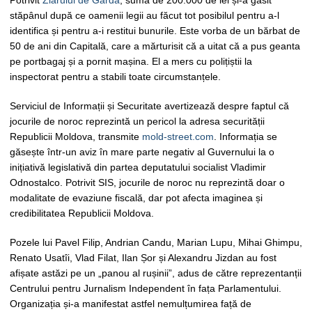
Potrivit
Ziarului de Gardă
, suma de 200.000 de lei și-a găsit
stăpânul după ce oamenii legii au făcut tot posibilul pentru a-l
identifica și pentru a-i restitui bunurile. Este vorba de un bărbat de
50 de ani din Capitală, care a mărturisit că a uitat că a pus geanta
pe portbagaj și a pornit mașina. El a mers cu polițiștii la
inspectorat pentru a stabili toate circumstanțele.
Serviciul de Informații și Securitate avertizează despre faptul că
jocurile de noroc reprezintă un pericol la adresa securității
Republicii Moldova, transmite
mold-street.com
. Informația se
găsește într-un aviz în mare parte negativ al Guvernului la o
inițiativă legislativă din partea deputatului socialist Vladimir
Odnostalco. Potrivit SIS, jocurile de noroc nu reprezintă doar o
modalitate de evaziune fiscală, dar pot afecta imaginea și
credibilitatea Republicii Moldova.
Pozele lui Pavel Filip, Andrian Candu, Marian Lupu, Mihai Ghimpu,
Renato Usatîi, Vlad Filat, Ilan Șor și Alexandru Jizdan au fost
afișate astăzi pe un „panou al rușinii”, adus de către reprezentanții
Centrului pentru Jurnalism Independent în fața Parlamentului.
Organizația și-a manifestat astfel nemulțumirea față de