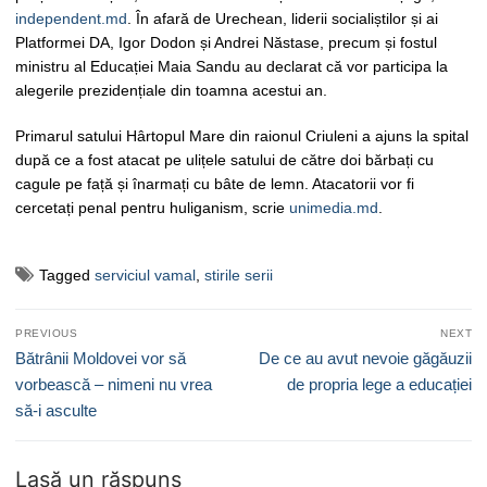
independent.md
. În afară de Urechean, liderii socialiștilor și ai
Platformei DA, Igor Dodon și Andrei Năstase, precum și fostul
ministru al Educației Maia Sandu au declarat că vor participa la
alegerile prezidențiale din toamna acestui an.
Primarul satului Hârtopul Mare din raionul Criuleni a ajuns la spital
după ce a fost atacat pe ulițele satului de către doi bărbați cu
cagule pe față și înarmați cu bâte de lemn. Atacatorii vor fi
cercetați penal pentru huliganism, scrie
unimedia.md
.
Tagged
serviciul vamal
,
stirile serii
Navigare
PREVIOUS
NEXT
în
Previous
Next
Bătrânii Moldovei vor să
De ce au avut nevoie găgăuzii
articole
post:
post:
vorbească – nimeni nu vrea
de propria lege a educației
să-i asculte
Lasă un răspuns