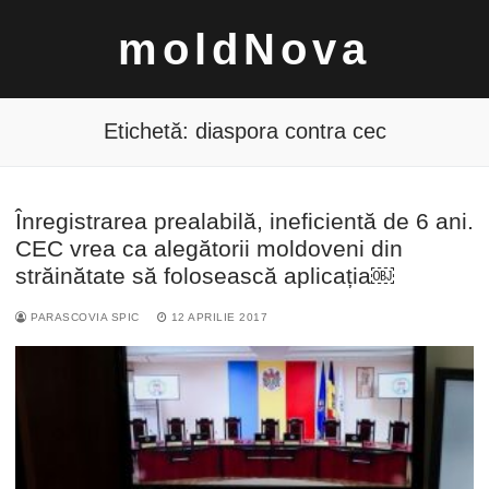
Sari
moldNova
la
conținut
Etichetă:
diaspora contra cec
Înregistrarea prealabilă, ineficientă de 6 ani.
Caută
CEC vrea ca alegătorii moldoveni din
după:
străinătate să folosească aplicația￼
PARASCOVIA SPIC
12 APRILIE 2017