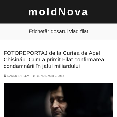
Sari
moldNova
la
conținut
Etichetă:
dosarul vlad filat
FOTOREPORTAJ de la Curtea de Apel
Caută
Chișinău. Cum a primit Filat confirmarea
după:
condamnării în jaful miliardului
SANDU TARLEV
11 NOIEMBRIE 2016