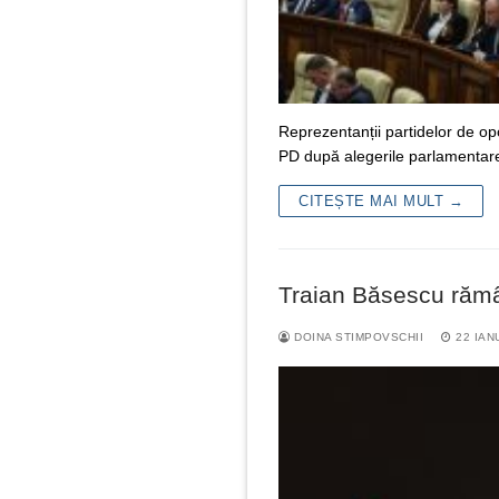
Reprezentanții partidelor de opo
PD după alegerile parlamentare
CITEȘTE MAI MULT →
Traian Băsescu rămâ
DOINA STIMPOVSCHII
22 IAN