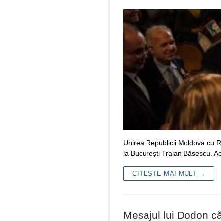
Unirea Republicii Moldova cu Ro
la București Traian Băsescu. A
CITEȘTE MAI MULT →
Mesajul lui Dodon c