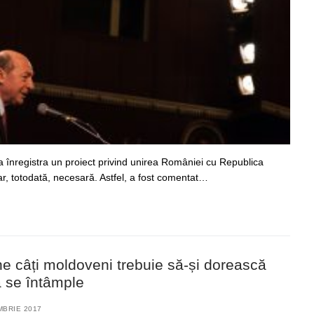
 a înregistra un proiect privind unirea României cu Republica
r, totodată, necesară. Astfel, a fost comentat…
e câți moldoveni trebuie să-și dorească
ă se întâmple
MBRIE 2017