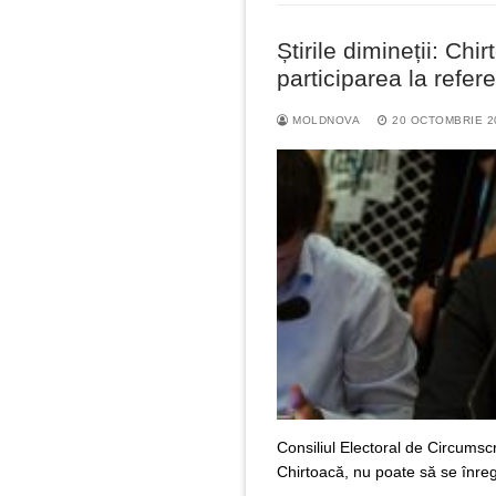
Știrile dimineții: Chir
participarea la refe
MOLDNOVA
20 OCTOMBRIE 2
Consiliul Electoral de Circumsc
Chirtoacă, nu poate să se înreg