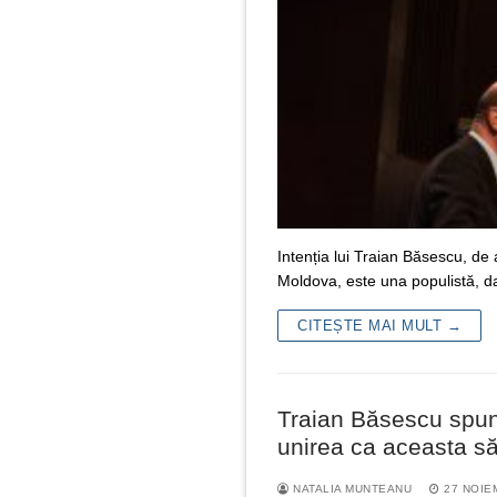
Intenția lui Traian Băsescu, de
Moldova, este una populistă, da
CITEȘTE MAI MULT →
Traian Băsescu spun
unirea ca aceasta s
NATALIA MUNTEANU
27 NOIE