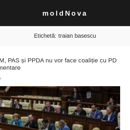
moldNova
Etichetă:
traian basescu
SRM, PAS și PPDA nu vor face coaliție cu PD
amentare
8