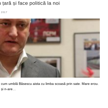
 țară și face politică la noi
 2017
 cum umblă Băsescu aista cu limba scoasă prin sate. Mare erou.
ă și n-are…