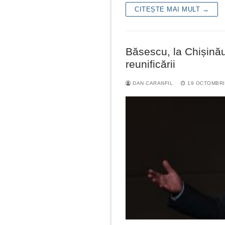
CITEȘTE MAI MULT →
Băsescu, la Chișină
reunificării
DAN CARANFIL
19 OCTOMBRI