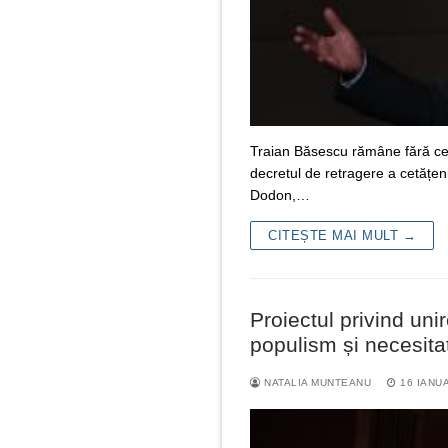
Traian Băsescu rămâne fără cet
decretul de retragere a cetățen
Dodon,…
CITEȘTE MAI MULT →
Proiectul privind un
populism și necesita
NATALIA MUNTEANU
16 IANU