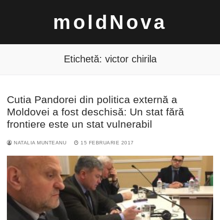
Sari
moldNova
la
conținut
Etichetă:
victor chirila
Cutia Pandorei din politica externă a
Caută
Moldovei a fost deschisă: Un stat fără
după:
frontiere este un stat vulnerabil
NATALIA MUNTEANU
15 FEBRUARIE 2017