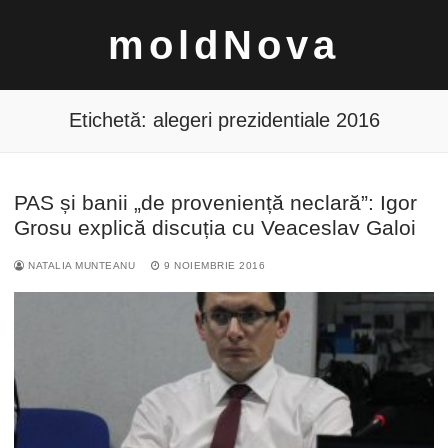
Sari
moldNova
la
conținut
Etichetă:
alegeri prezidentiale 2016
PAS și banii „de proveniență neclară”: Igor
Caută
Grosu explică discuția cu Veaceslav Galoi
după:
NATALIA MUNTEANU
9 NOIEMBRIE 2016