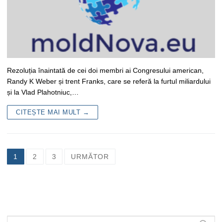
Rezoluția înaintată de cei doi membri ai Congresului american,
Randy K Weber și trent Franks, care se referă la furtul miliardului
și la Vlad Plahotniuc,…
CITEȘTE MAI MULT →
Navigare
1
2
3
URMĂTOR
în
articole
Caută