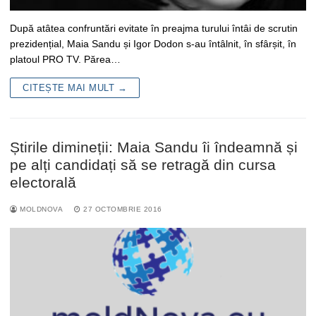
După atâtea confruntări evitate în preajma turului întâi de scrutin
prezidențial, Maia Sandu și Igor Dodon s-au întâlnit, în sfârșit, în
platoul PRO TV. Părea…
CITEȘTE MAI MULT →
Știrile dimineții: Maia Sandu îi îndeamnă și
pe alți candidați să se retragă din cursa
electorală
MOLDNOVA
27 OCTOMBRIE 2016