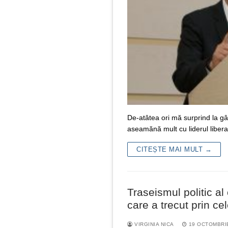
De-atâtea ori mă surprind la gâ
aseamănă mult cu liderul libera
CITEȘTE MAI MULT →
Traseismul politic al
care a trecut prin ce
VIRGINIA NICA
19 OCTOMBRI