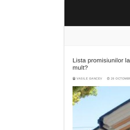
Sari
la
conținut
Lista promisiunilor l
Caută
mult?
după:
VASILE GANCEV
26 OCTOMBR