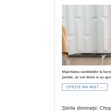
Majoritatea candidaților la fun
partide, iar unii dintre ei au a
CITEȘTE MAI MULT →
Știrile dimineții: Ch