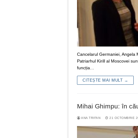
Cancelarul Germaniei, Angela M
Patriarhul Kirill al Moscovei su
funcția…
CITEȘTE MAI MULT →
Mihai Ghimpu: în cău
ANA TRIFAN
21 OCTOMBRIE 2