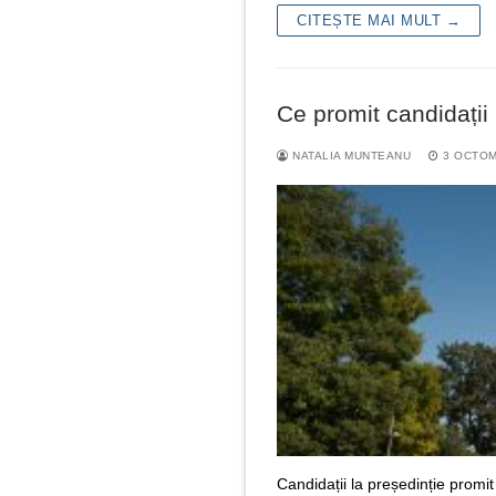
CITEȘTE MAI MULT →
Ce promit candidații
NATALIA MUNTEANU
3 OCTOM
Candidații la președinție promit